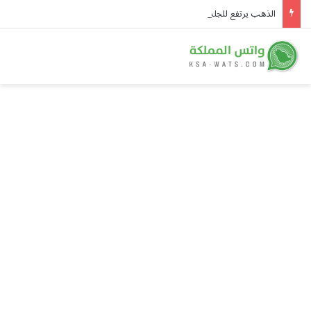
الذهب يرتفع للجلسة الرابعة توالياً ويسجل أعلى مستوى في سبعة أسابيع