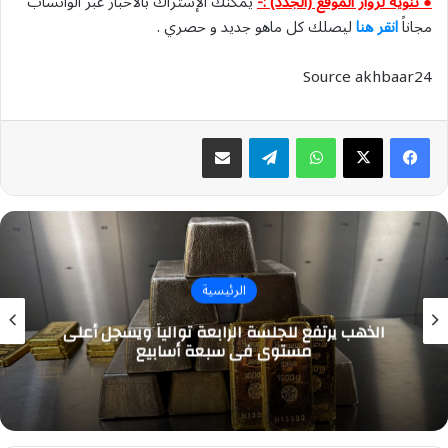
● تنويه لزوار الموقع (الجدد) :-
يمكنك الإشتراك بالأخبار عبر الواتساب
مجاناً
انقر هنا
ليصلك كل ماهو جديد و حصري .
Source akhbaar24
واتساب
تيلقرام
مشاركة عبر البريد
الرئيسية
الذهب يرتفع للجلسة الرابعة توالياً ويسجل أعلى
مستوى في سبعة أسابيع