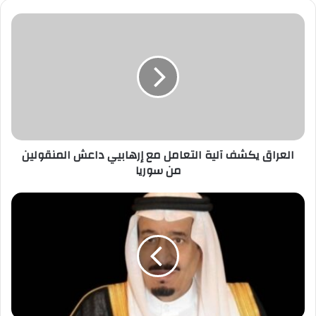
العراق
يكشف
آلية
التعامل
مع
إرهابيي
داعش
المنقولين
من
سوريا
العراق يكشف آلية التعامل مع إرهابيي داعش المنقولين
من سوريا
الرياض
تستضيف
الملتقى
الدولي
للمسؤولية
الاجتماعية
في
أكتوبر