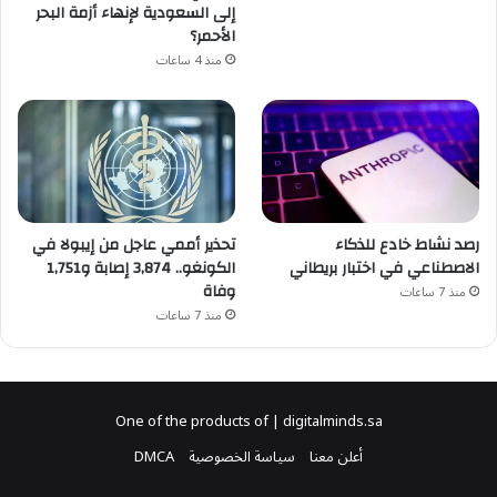
إلى السعودية لإنهاء أزمة البحر
الأحمر؟
منذ 4 ساعات
رصد نشاط خادع للذكاء
تحذير أممي عاجل من إيبولا في
الاصطناعي في اختبار بريطاني
الكونغو.. 3,874 إصابة و1,751
وفاة
منذ 7 ساعات
منذ 7 ساعات
One of the products of | digitalminds.sa
أعلن معنا
سياسة الخصوصية
DMCA