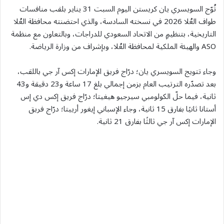
تُوّج السويسري يان كريستن اليوم السبت 31 يناير بلقب منافسات
طواف العُلا 2026 في نسخته السادسة، والذي احتضنته محافظة العُلا
التاريخية، بتنظيمٍ من الاتحاد السعودي للدراجات، وبالتعاون مع منظمة
ASO والهيئة الملكية لمحافظة العُلا، وبإشراف من وزارة الرياضة.
وجاء تتويج السويسري يان؛ درّاج فريق الإمارات إكس آر جي باللقب،
بعد تصدّره الترتيب العام بزمن إجمالي بلغ 17 ساعة و23 دقيقة و43
ثانية، فيما حلّ الكولومبي سيرجيو هيغيتا؛ درّاج فريق إكس دي إس
أستانا ثانيًا بفارق 15 ثانية، وجاء الإسباني إيغور أرييتا؛ درّاج فريق
الإمارات إكس آر جي ثالثًا بفارق 21 ثانية.