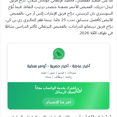
أما على صعيد القمصان، فحصد الإيطالي جوناثان ميلان، درّاج فريق
ليدل–تريك، القميص الأحمر بصفته متصدر ترتيب النقاط، فيما تُوّج
السويسري يان كريستن، درّاج فريق الإمارات إكس آر جي، بالقميص
الأبيض كأفضل متسابقٍ تحت 25 عامًا، بينما ظفر الماليزي زي يي كي،
درّاج فريق ترينغانو للدراجات، بالقميص البرتقالي كأكثر الدراجين نشاطًا
في طواف العُلا 2026.
أخبار عاجلة - أخبار حصرية - أوامر ملكية
منوعات | فيديو | صور | تقنية
رياضة | وظائف | صحة
إشترك بخدمة الواتساب مجاناً
لتصلك الرسائل
انقر هنا للإنضمام