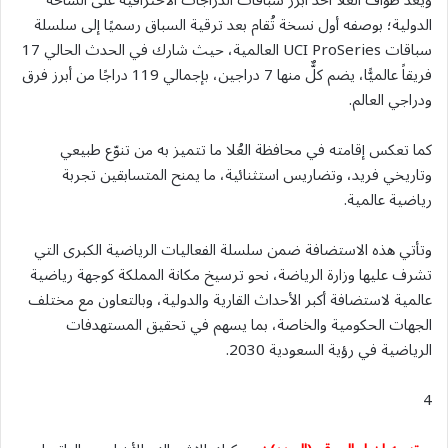
ويُعدّ طواف العُلا أحد أبرز سباقات الدراجات الاحترافية على الساحة
الدولية؛ بوصفه أول نسخة تُقام بعد ترقية السباق رسميًا إلى سلسلة
سباقات UCI ProSeries العالمية، حيث شارك في الحدث الحالي 17
فريقاً عالميًّا، يضم كلٌّ منها 7 دراجين، بإجمالي 119 دراجًا من أبرز فرق
ودراجي العالم.
كما تعكس إقامته في محافظة العُلا ما تتميز به من تنوّع طبيعي
وتاريخي فريد، وتضاريس استثنائية، ما يمنح المتسابقين تجربة
رياضية عالمية.
وتأتي هذه الاستضافة ضمن سلسلة الفعاليات الرياضية الكبرى التي
تشرف عليها وزارة الرياضة، نحو ترسيخ مكانة المملكة كوجهة رياضية
عالمية لاستضافة أكبر الأحداث القارية والدولية، وبالتعاون مع مختلف
الجهات الحكومية والخاصة، بما يسهم في تحقيق المستهدفات
الرياضية في رؤية السعودية 2030.
4