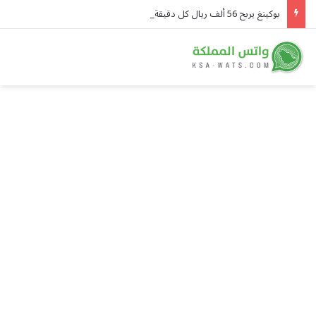
بوكينغ يربح 56 ألف ريال كل دقيقة.. والسعوديون يتصدرون قوائم استخدامه في المنطقة