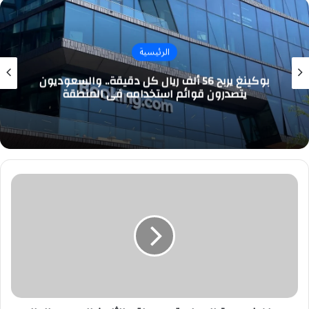
الرئيسية
بوكينغ يربح 56 ألف ريال كل دقيقة.. والسعوديون
يتصدرون قوائم استخدامه في المنطقة
ميدان
فروسية
الجبيل
يقيم
سباقه
الثامن
للموسم
الحالي
1447هـ