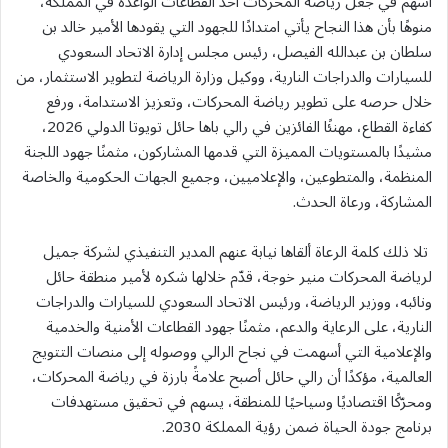
أسهم في جعل رياضة المحركات أحد القطاعات الواعدة في المملكة،
منوهًا بأن هذا النجاح يأتي امتدادًا للجهود التي يقودها الأمير خالد بن
سلطان بن عبدالله الفيصل، رئيس مجلس إدارة الاتحاد السعودي
للسيارات والدراجات النارية، ووكيل وزارة الرياضة لتطوير الاستثمار، من
خلال حرصه على تطوير رياضة المحركات، وتعزيز الاستدامة، ورفع
كفاءة القطاع، مهنئًا الفائزين في رالي باها حائل تويوتا الدولي 2026،
مشيدًا بالمستويات المميزة التي قدمها المشاركون، مثمنًا جهود اللجنة
المنظمة، والمتطوعين، والإعلاميين، وجميع الجهات الحكومية والخاصة
المشاركة، ورعاة الحدث.
تلا ذلك كلمة الرعاة ألقاها نيابة عنهم المدير التنفيذي لشركة جميل
لرياضة المحركات منير خوجة، قدّم خلالها شكره لأمير منطقة حائل
ونائبه، ووزير الرياضة، ورئيس الاتحاد السعودي للسيارات والدراجات
النارية، على الرعاية والدعم، مثمنًا جهود القطاعات الأمنية والخدمية
والإعلامية التي أسهمت في نجاح الرالي ووصوله إلى منصات التتويج
العالمية، مؤكدًا أن رالي حائل أصبح علامةً بارزة في رياضة المحركات،
ومحرّكًا اقتصاديًا وسياحيًا للمنطقة، يسهم في تحقيق مستهدفات
برنامج جودة الحياة ضمن رؤية المملكة 2030.