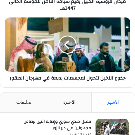
ميدان فروسية الجبيل يقيم سباقه الثامن للموسم الحالي
1447هـ
جذوع
النخيل
تتحول
لمجسمات
بديعة
في
مهرجان
الصقور
جذوع النخيل تتحول لمجسمات بديعة في مهرجان الصقور
الأشهر
الأخيرة
تعليقات
مقتل جندي سوري وإصابة اثنين برصاص
مجهولين في دير الزور
منذ 13 دقيقة