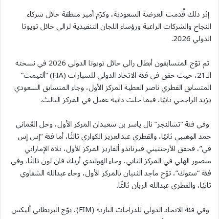
إثر ذلك قُدمت العرضة السعودية، وكرّم أمير منطقة حائل شركاء
النجاح والشركات الراعية ورؤساء اللجان التنفيذية لرالي حائل تويوتا
الدولي 2026.
ثم توّج المتسابقون أبطال رالي حائل تويوتا الدولي 2026 في نسخته
الـ21، حيث حقق في فئة الاتحاد الدولي للسيارات (FIA) “ألتيمت”
المتسابق القطري ناصر العطية المركز الأول، وجاء المتسابق السعودي
يزيد الراجحي ثانيًا، فيما حلت دانية عقيل في المركز الثالث.
وفي فئة “تشالنجر” نال ياسر بن سعيدان المركز الأول، وحل العُماني
حمد الوهيبي ثانيًا، والقطري عبدالعزيز الكواري ثالثًا، أما فئة “إس إس
في”، فحقق الأرجنتيني فيرناندو ألفاريز المركز الأول، تلاه الإماراتي
منصور الهلي في المركز الثاني، وجاء الهولندي أريك فان لون ثالثًا، وفي
فئة “ستوك”، توّج ماجد الثنيان بالمركز الأول، وجاء عبدالله الشقاوي
ثانيًا، والقطري عبدالله الربان ثالثًا.
وفي فئة الاتحاد الدولي للدراجات النارية (FIM)، توّج البريطاني أليكس