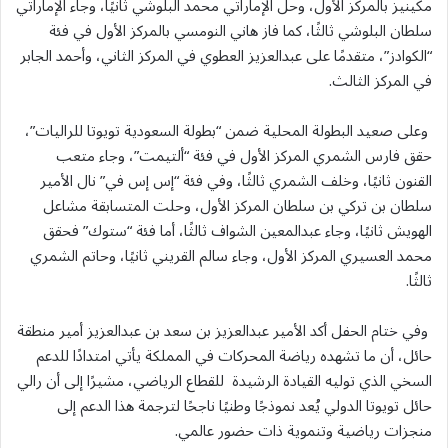
مكينيز بالمركز الأول، وحل الإماراتي محمد البلوشي ثانيًا، وجاء الإماراتي
سلطان البلوشي ثالثًا، كما فاز هاني النومسي بالمركز الأول في فئة
“الكوادز”، متقدمًا على عبدالعزيز العطوي في المركز الثاني، وأحمد الجابر
في المركز الثالث.
وعلى صعيد البطولة المحلية ضمن “بطولة السعودية تويوتا للراليات”،
حقق فارس الشمري المركز الأول في فئة “ألتيمت”، وجاء متعب
القنون ثانيًا، وخلف الشمري ثالثًا، وفي فئة “إس إس في” نال الأمير
سلطان بن تركي بن سلطان المركز الأول، وحلت المتسابقة مشاعل
الهويش ثانيًا، وجاء عبدالمعين الشواف ثالثًا، أما فئة “ستوك” فحقق
محمد العسيري المركز الأول، وجاء سالم القريني ثانيًا، وحاتم الشمري
ثالثًا.
وفي ختام الحفل أكد الأمير عبدالعزيز بن سعد بن عبدالعزيز أمير منطقة
حائل، أن ما تشهده رياضة المحركات في المملكة يأتي امتدادًا للدعم
السخي الذي توليه القيادة الرشيدة للقطاع الرياضي، مشيرًا إلى أن رالي
حائل تويوتا الدولي يُعد نموذجًا وطنيًا ناجحًا لترجمة هذا الدعم إلى
منجزات رياضية وتنموية ذات حضور عالمي.