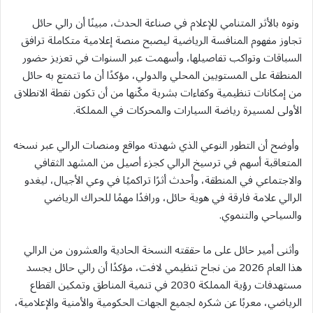
ونوه بالأثر المتنامي للإعلام في صناعة الحدث، مبينًا أن رالي حائل
تجاوز مفهوم المنافسة الرياضية ليصبح منصة إعلامية متكاملة ترافق
السباقات وتواكب تفاصيلها، وأسهمت عبر السنوات في تعزيز حضور
المنطقة على المستويين المحلي والدولي، مؤكدًا أن ما تتمتع به حائل
من إمكانات تنظيمية وكفاءات بشرية مكّنها من أن تكون نقطة الانطلاق
الأولى لمسيرة رياضة السيارات والمحركات في المملكة.
وأوضح أن التطور النوعي الذي شهدته مواقع ومنصات الرالي عبر نسخه
المتعاقبة أسهم في ترسيخ الرالي كجزء أصيل من المشهد الثقافي
والاجتماعي في المنطقة، وأحدث أثرًا تراكميًا في وعي الأجيال، ليغدو
الرالي علامة فارقة في هوية حائل، ورافدًا مهمًا للحراك الرياضي
والسياحي والتنموي.
وأثنى أمير حائل على ما حققته النسخة الحادية والعشرون من الرالي
هذا العام 2026 من نجاح تنظيمي لافت، مؤكدًا أن رالي حائل يجسد
مستهدفات رؤية المملكة 2030 في تنمية المناطق وتمكين القطاع
الرياضي، معربًا عن شكره لجميع الجهات الحكومية والأمنية والإعلامية،