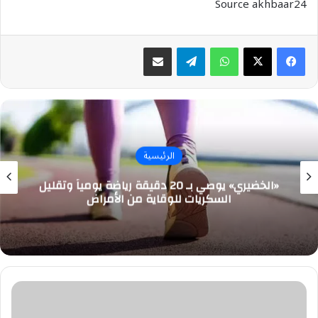
Source akhbaar24
واتساب
تيلقرام
مشاركة عبر البريد
الرئيسية
«الخضيري» يوصي بـ 20 دقيقة رياضة يومياً وتقليل
السكريات للوقاية من الأمراض
سحب
ممطرة
على