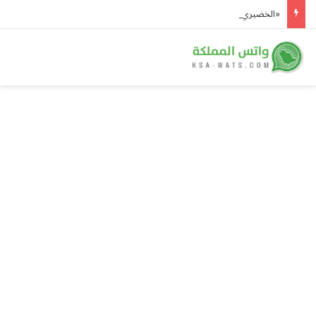
«الخضيري» يوصي بـ 20 دقيقة رياضة يومياً وتقليل السكريات للوقاية من الأمراض