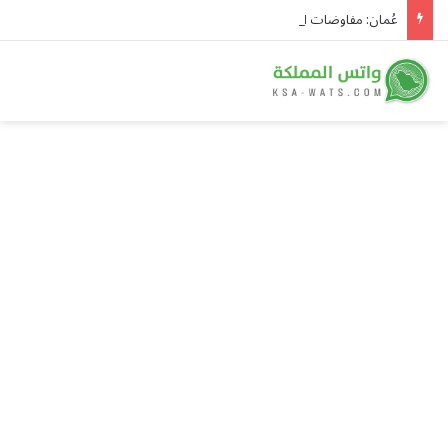
عُمان: مفاوضات الملاحة في مضيق هرمز تتقدم بإيجابية وتحذير من تهديدات السفن