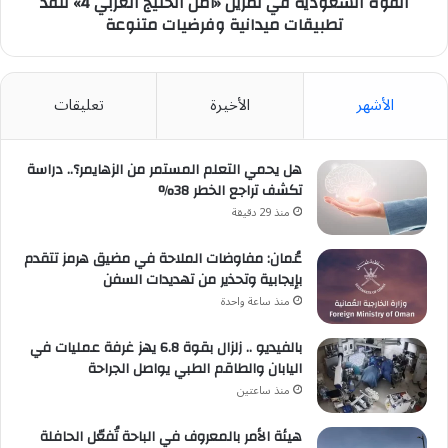
تطبيقات
القوة السعودية في تمرين «أمن الخليج العربي 4» تنفذ
ميدانية
تطبيقات ميدانية وفرضيات متنوعة
وفرضيات
متنوعة
الأشهر
الأخيرة
تعليقات
هل يحمي التعلم المستمر من الزهايمر؟.. دراسة
تكشف تراجع الخطر 38%
منذ 29 دقيقة
عُمان: مفاوضات الملاحة في مضيق هرمز تتقدم
بإيجابية وتحذير من تهديدات السفن
منذ ساعة واحدة
بالفيديو .. زلزال بقوة 6.8 يهز غرفة عمليات في
اليابان والطاقم الطبي يواصل الجراحة
منذ ساعتين
هيئة الأمر بالمعروف في الباحة تُفعّل الحافلة