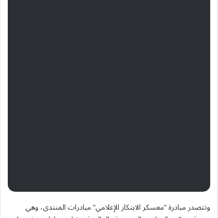
وتتصدر مبادرة “معسكر الابتكار الإعلامي” مبادرات المنتدى، وهي