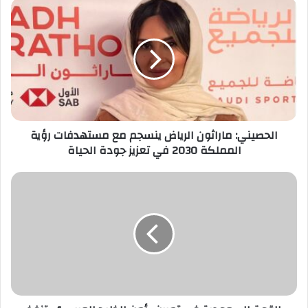
الحصيني:
ماراثون
الرياض
ينسجم
مع
مستهدفات
رؤية
المملكة
2030
في
الحصيني: ماراثون الرياض ينسجم مع مستهدفات رؤية
تعزيز
المملكة 2030 في تعزيز جودة الحياة
جودة
الحياة
القوة
السعودية
في
تمرين
«أمن
الخليج
العربي
4»
تنفذ