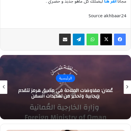
مجاناً
انقر هنا
ليصلك كل ماهو جديد و حصري .
Source akhbaar24
واتساب
تيلقرام
مشاركة عبر البريد
الرئيسية
عُمان: مفاوضات الملاحة في مضيق هرمز تتقدم
بإيجابية وتحذير من تهديدات السفن