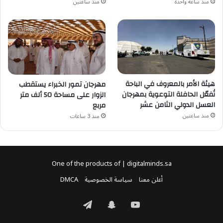
منذ ساعتين
منذ ساعة واحدة
هيئة الأمر بالمعروف في الباحة
مهرجان تمور الخبراء يستقطب
تُفعّل الحافلة التوعوية بمهرجان
الزوار على مساحة 50 ألف متر
العسل الدولي الثامن عشر
مربع
منذ ساعتين
منذ 3 ساعات
One of the products of | digitalminds.sa
أعلن معنا
سياسة الخصوصية
DMCA
‫YouTube
سناب
تيلقرام