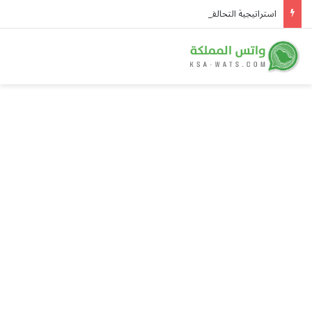
استراتيجية التحالف: سمو ولي العهد أنموذجًا