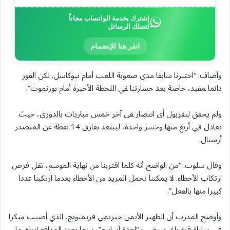
إشترك بخدمة الواتساب مجاناً
لتصلك الرسائل
انقر هنا للإنضمام
وأضاف: “اختبرنا سابقا مدى ‌صعوبة اللعب أمام نيوكاسل. لكن الفوز
دائما ‍مفيد، خاصة بعد خسارتنا ‍في اللحظة الأخيرة أمام بورنموث”.
ولم يحقق ليفربول أي انتصار ‍في آخر خمس مباريات بالدوري، حيث
تعادل في أربع منها وخسر واحدة، ليبتعد بفارق 14 نقطة عن المتصدر
أرسنال.
وقال سلوت: “من الواضح أنه كلما اقتربنا من نهاية الموسم، تقل فرص
ارتكاب الأخطاء. لا يمكننا ​تحمل المزيد من الأخطاء بعدما ارتكبنا عددا
كبيرا منها بالفعل”.
وأوضح المدرب أن الظهير الأيمن جيريمي فريمبونج، الذي أصيب ⁠مبكرا
في مباراة قرة باغ، سيغيب “لعدة أسابيع”، بينما يعود المدافع إبراهيما