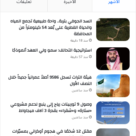
الأشهر
الأخيرة
تعليقات
السد الجوفي بتربة.. واحة طبيعية تجمع المياه
والحياة الفطرية على بُعد 54 كيلومتراً من
المحافظة
منذ 18 دقيقة
استراتيجية التحالف: سمو ولي العهد أنموذجًا
منذ 57 دقيقة
هيئة التراث تسجل 9586 أصلاً عمرانياً جديداً خلال
النصف الأول
منذ ساعتين
وصول 9 توربينات رياح إلى ينبع لدعم مشروعي
«ستارة» و«شقراء» بقدرة 3 آلاف ميجاواط
منذ ساعتين
مقتل 12 شخصًا في هجوم أوكراني بمسيّرات