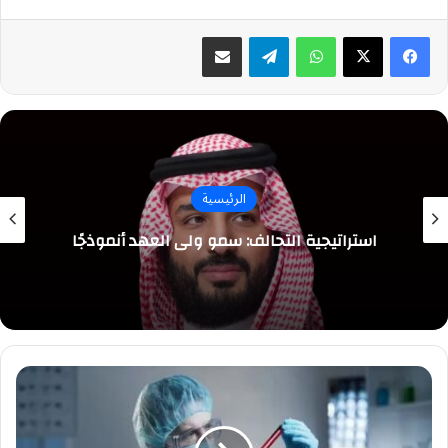
واتساب
تيلقرام
مشاركة عبر البريد
الرئيسية
استراتيجية التحالف: سمو ولي العهد أنموذجًا
مختص:
قرارات
التوطين
تسهم