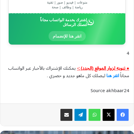
منوعات | فيديو | صور | تقنية
رياضة | وظائف | صحة
إشترك بخدمة الواتساب مجاناً
لتصلك الرسائل
انقر هنا للإنضمام
4
● تنويه لزوار الموقع (الجدد) :-
يمكنك الإشتراك بالأخبار عبر الواتساب
مجاناً
انقر هنا
ليصلك كل ماهو جديد و حصري .
Source akhbaar24
واتساب
تيلقرام
مشاركة عبر البريد