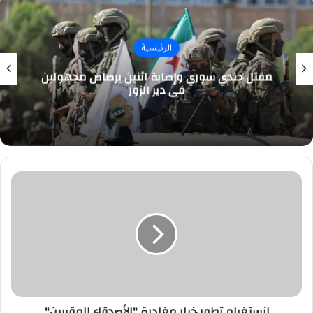
الرئيسية
مقتل جندي سوري وإصابة اثنين برصاص مجهولين
في دير الزور
إنستغرام
تطور
خيار
مغادرة
"الأصدقاء
المقربين"
إنستغرام تطور خيار مغادرة "الأصدقاء المقربين"