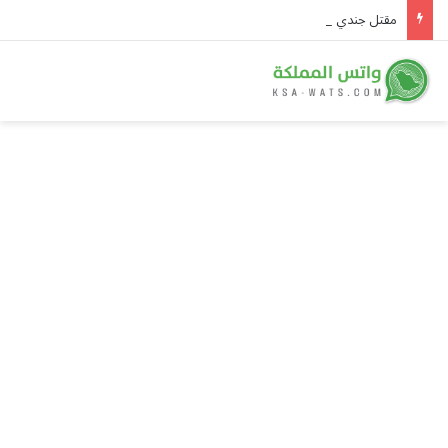
مقتل جندي سوري وإصابة اثنين برصاص مجهولين في دير الزور