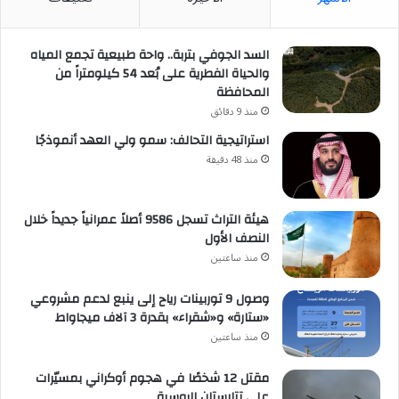
السد الجوفي بتربة.. واحة طبيعية تجمع المياه
والحياة الفطرية على بُعد 54 كيلومتراً من
المحافظة
منذ 9 دقائق
استراتيجية التحالف: سمو ولي العهد أنموذجًا
منذ 48 دقيقة
هيئة التراث تسجل 9586 أصلاً عمرانياً جديداً خلال
النصف الأول
منذ ساعتين
وصول 9 توربينات رياح إلى ينبع لدعم مشروعي
«ستارة» و«شقراء» بقدرة 3 آلاف ميجاواط
منذ ساعتين
مقتل 12 شخصًا في هجوم أوكراني بمسيّرات
على تتارستان الروسية