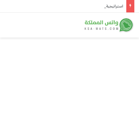
استراتيجية التحالف: سمو ولي العهد أنموذجًا