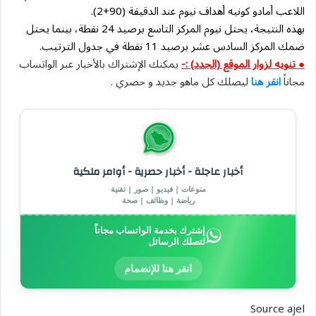
اللاعب أمادو كونيه أهداف نيوم عند الدقيقة (90+2).
بهذه النتيجة، يحتل نيوم المركز التاسع برصيد 24 نقطة، بينما يحتل
ضمك المركز السادس عشر برصيد 11 نقطة في جدول الترتيب.
● تنويه لزوار الموقع (الجدد) :-
يمكنك الإشتراك بالأخبار عبر الواتساب
مجاناً
انقر هنا
ليصلك كل ماهو جديد و حصري .
أخبار عاجلة - أخبار حصرية - أوامر ملكية
منوعات | فيديو | صور | تقنية
رياضة | وظائف | صحة
إشترك بخدمة الواتساب مجاناً
لتصلك الرسائل
انقر هنا للإنضمام
Source ajel