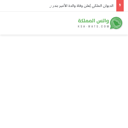
الديوان الملكي يُعلن وفاة والدة الأمير بندر بن منصور بن عبدالله بن جلوي آل سعود