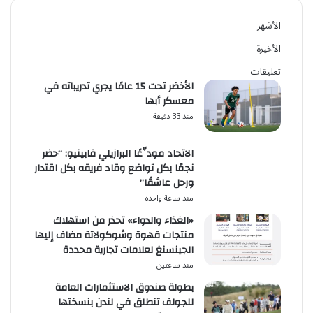
الحسين
2026
لمدة
الأشهر
3
مواسم
الأخيرة
تعليقات
الأخضر تحت 15 عامًا يجري تدريباته في
معسكر أبها
منذ 33 دقيقة
الاتحاد مودِّعًا البرازيلي فابينيو: “حضر
نجمًا بكل تواضع وقاد فريقه بكل اقتدار
ورحل عاشقًا”
منذ ساعة واحدة
«الغذاء والدواء» تحذر من استهلاك
منتجات قهوة وشوكولاتة مضاف إليها
الجينسنغ لعلامات تجارية محددة
منذ ساعتين
بطولة صندوق الاستثمارات العامة
للجولف تنطلق في لندن بنسختها