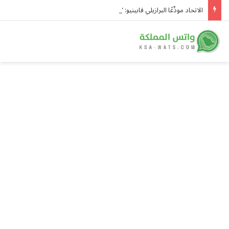
الاتحاد مودِّعًا البرازيلي فابينيو: “حضر نجمًا بكل تواضع وقاد فريقه بكل اقتدار ورحل عاشقًا”