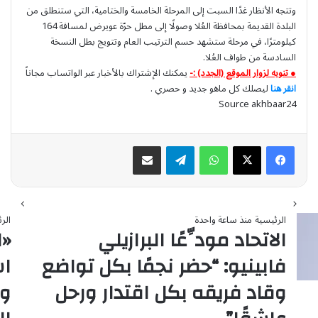
وتتجه الأنظار غدًا السبت إلى المرحلة الخامسة والختامية، التي ستنطلق من
البلدة القديمة بمحافظة العُلا وصولًا إلى مطل حرّة عويرض لمسافة 164
كيلومترًا، في مرحلة ستشهد حسم الترتيب العام وتتويج بطل النسخة
السادسة من طواف العُلا.
● تنويه لزوار الموقع (الجدد) :-
يمكنك الإشتراك بالأخبار عبر الواتساب مجاناً
انقر هنا
ليصلك كل ماهو جديد و حصري .
Source akhbaar24
واتساب
تيلقرام
مشاركة عبر البريد
الرئيسية
منذ ساعة واحدة
الر
الاتحاد مودِّعًا البرازيلي
«ا
فابينيو: “حضر نجمًا بكل تواضع
اس
وقاد فريقه بكل اقتدار ورحل
وش