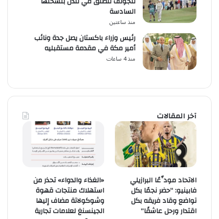
للجولف تنطلق في لندن بنسختها
السادسة
منذ ساعتين
رئيس وزراء باكستان يصل جدة ونائب
أمير مكة في مقدمة مستقبليه
منذ 4 ساعات
آخر المقالات
الاتحاد مودِّعًا البرازيلي
«الغذاء والدواء» تحذر من
فابينيو: “حضر نجمًا بكل
استهلاك منتجات قهوة
تواضع وقاد فريقه بكل
وشوكولاتة مضاف إليها
اقتدار ورحل عاشقًا”
الجينسنغ لعلامات تجارية