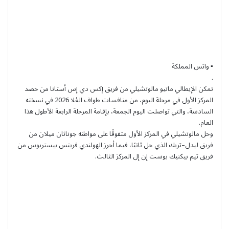
▪︎ واتس المملكة
.
تمكن الإيطالي ماتيو مالوتشيلي من فريق إكس دي إس أستانا من حصد
المركز الأول في مرحلة اليوم، من منافسات طواف العُلا 2026 في نسخته
السادسة، والتي تواصلت اليوم الجمعة، بإقامة المرحلة الرابعة الأطول هذا
العام.
وحل مالوتشيلي في المركز الأول متفوقًا على مواطنه جوناثان ميلان من
فريق ليدل–تريك الذي حل ثانيًا، فيما أحرز الهولندي فريتس بيستربوس من
فريق تيم بيكنيك بوست إن إل المركز الثالث.