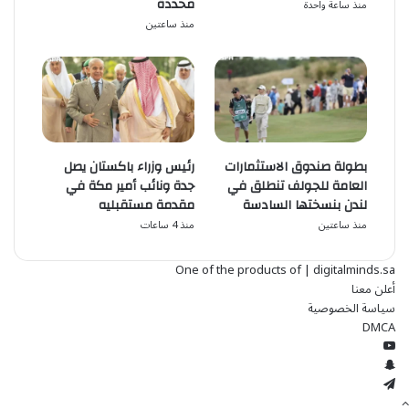
محددة
منذ ساعة واحدة
منذ ساعتين
بطولة صندوق الاستثمارات
رئيس وزراء باكستان يصل
العامة للجولف تنطلق في
جدة ونائب أمير مكة في
لندن بنسختها السادسة
مقدمة مستقبليه
منذ ساعتين
منذ 4 ساعات
One of the products of | digitalminds.sa
أعلن معنا
سياسة الخصوصية
DMCA
‫YouTube
سناب
تشات
تيلقرام
زر