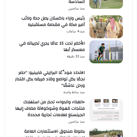
السادسة
منذ ساعتين
رئيس وزراء باكستان يصل جدة ونائب
أمير مكة في مقدمة مستقبليه
منذ 4 ساعات
الأخضر تحت 15 عامًا يجري تدريباته في
معسكر أبها
منذ 33 دقيقة
الاتحاد مودِّعًا البرازيلي فابينيو: “حضر
نجمًا بكل تواضع وقاد فريقه بكل اقتدار
ورحل عاشقًا”
منذ ساعة واحدة
«الغذاء والدواء» تحذر من استهلاك
منتجات قهوة وشوكولاتة مضاف إليها
الجينسنغ لعلامات تجارية محددة
منذ ساعتين
بطولة صندوق الاستثمارات العامة