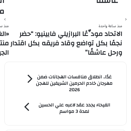
عاشقًا”
ال
م
منذ ساعة واحدة
منذ س
الاتحاد مودِّعًا البرازيلي فابينيو: “حضر
«ال
نجمًا بكل تواضع وقاد فريقه بكل اقتدار
منت
ورحل عاشقًا”
الج
غدًا..
غدًا.. انطلاق منافسات الهجانات ضمن
انطلاق
مهرجان خادم الحرمين الشريفين للهجن
منافسات
2026
الهجانات
ضمن
الفيحاء
مهرجان
الفيحاء يجدد عقد لاعبه علي الحسين
يجدد
خادم
لمدة 3 مواسم
عقد
الحرمين
لاعبه
الشريفين
علي
للهجن