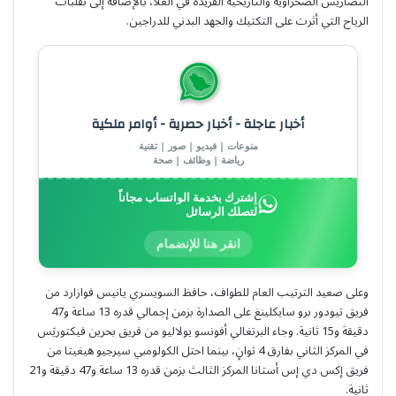
التضاريس الصحراوية والتاريخية الفريدة في العُلا، بالإضافة إلى تقلبات
الرياح التي أثرت على التكتيك والجهد البدني للدراجين.
أخبار عاجلة - أخبار حصرية - أوامر ملكية
منوعات | فيديو | صور | تقنية
رياضة | وظائف | صحة
إشترك بخدمة الواتساب مجاناً
لتصلك الرسائل
انقر هنا للإنضمام
وعلى صعيد الترتيب العام للطواف، حافظ السويسري يانيس فوازارد من
فريق تيودور برو سايكلينغ على الصدارة بزمن إجمالي قدره 13 ساعة و47
دقيقة و15 ثانية. وجاء البرتغالي أفونسو يولاليو من فريق بحرين فيكتوريَس
في المركز الثاني بفارق 4 ثوانٍ، بينما احتل الكولومبي سيرجيو هيغيتا من
فريق إكس دي إس أستانا المركز الثالث بزمن قدره 13 ساعة و47 دقيقة و21
ثانية.