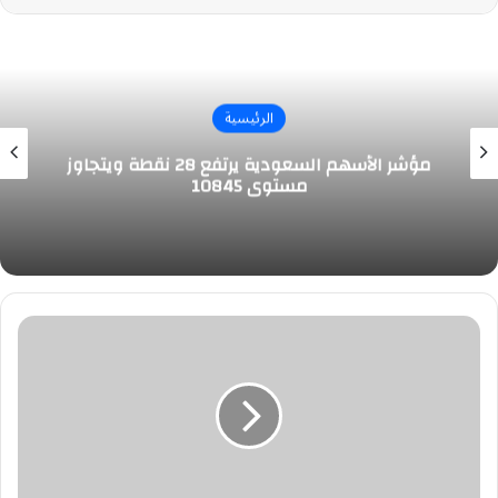
الرئيسية
مؤشر الأسهم السعودية يرتفع 28 نقطة ويتجاوز
مستوى 10845
خلال
2025..
"إغاثي
الملك
سلمان"
يسيّر
1.182
شاحنة