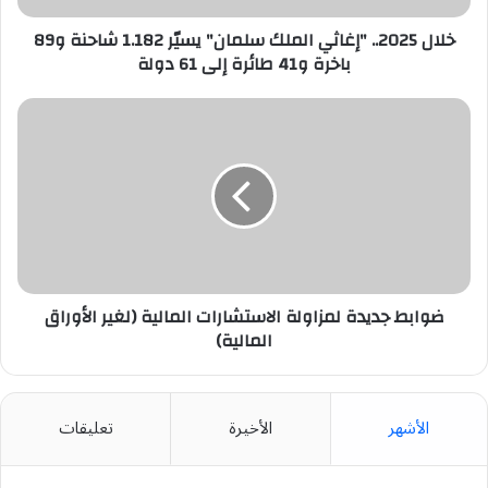
و89
باخرة
خلال 2025.. "إغاثي الملك سلمان" يسيّر 1.182 شاحنة و89
و41
باخرة و41 طائرة إلى 61 دولة
طائرة
إلى
ضوابط
61
جديدة
دولة
لمزاولة
الاستشارات
المالية
(لغير
الأوراق
المالية)
ضوابط جديدة لمزاولة الاستشارات المالية (لغير الأوراق
المالية)
الأشهر
الأخيرة
تعليقات