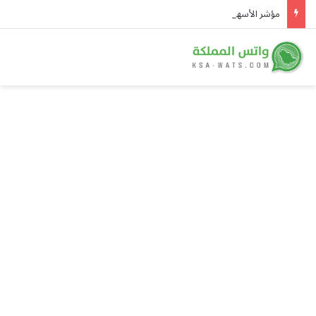
مؤشر الأسهم السعودية يرتفع 28 نقطة ويتجاوز مستوى 10845