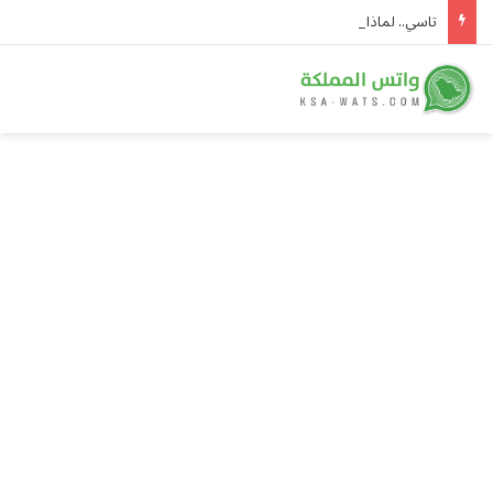
تاسي.. لماذا لم يواكب صعود الأسواق العالمية؟