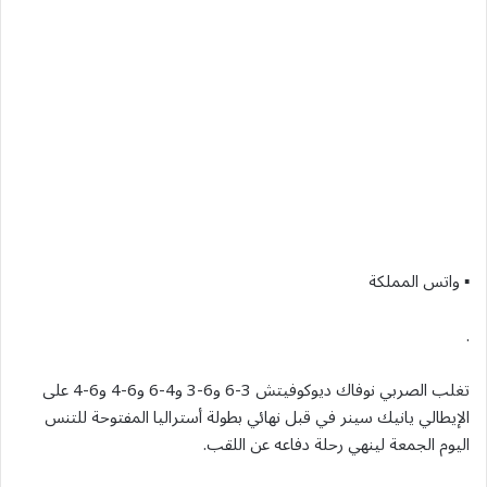
▪︎ واتس المملكة
.
تغلب الصربي نوفاك ديوكوفيتش 3-6 و6-3 و4-6 و6-‌4 و6-‌4 ‌على
⁠الإيطالي يانيك ​سينر ‌في قبل نهائي بطولة أستراليا المفتوحة للتنس
اليوم الجمعة لينهي رحلة دفاعه ⁠عن اللقب.