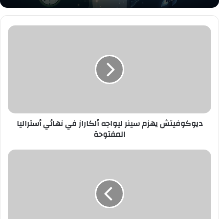
ديوكوفيتش
يهزم
سينر
ليواجه
ألكاراز
في
نهائي
أستراليا
المفتوحة
ديوكوفيتش يهزم سينر ليواجه ألكاراز في نهائي أستراليا
المفتوحة
مدرب
يونايتد
يعلن
غياب
دورجو
لأسابيع
بعد