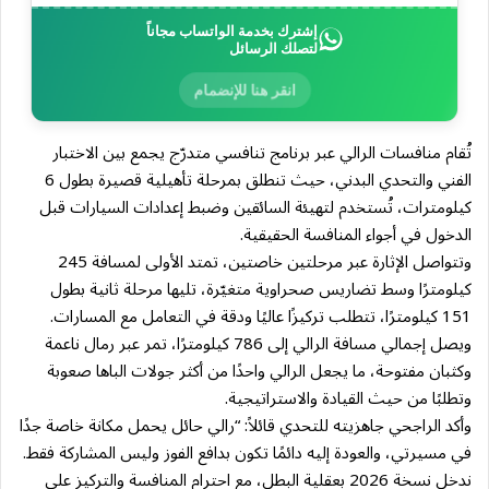
إشترك بخدمة الواتساب مجاناً
لتصلك الرسائل
انقر هنا للإنضمام
تُقام منافسات الرالي عبر برنامج تنافسي متدرّج يجمع بين الاختبار
الفني والتحدي البدني، حيث تنطلق بمرحلة تأهيلية قصيرة بطول 6
كيلومترات، تُستخدم لتهيئة السائقين وضبط إعدادات السيارات قبل
الدخول في أجواء المنافسة الحقيقية.
وتتواصل الإثارة عبر مرحلتين خاصتين، تمتد الأولى لمسافة 245
كيلومترًا وسط تضاريس صحراوية متغيّرة، تليها مرحلة ثانية بطول
151 كيلومترًا، تتطلب تركيزًا عاليًا ودقة في التعامل مع المسارات.
ويصل إجمالي مسافة الرالي إلى 786 كيلومترًا، تمر عبر رمال ناعمة
وكثبان مفتوحة، ما يجعل الرالي واحدًا من أكثر جولات الباها صعوبة
وتطلبًا من حيث القيادة والاستراتيجية.
وأكد الراجحي جاهزيته للتحدي قائلاً: “رالي حائل يحمل مكانة خاصة جدًا
في مسيرتي، والعودة إليه دائمًا تكون بدافع الفوز وليس المشاركة فقط.
ندخل نسخة 2026 بعقلية البطل، مع احترام المنافسة والتركيز على