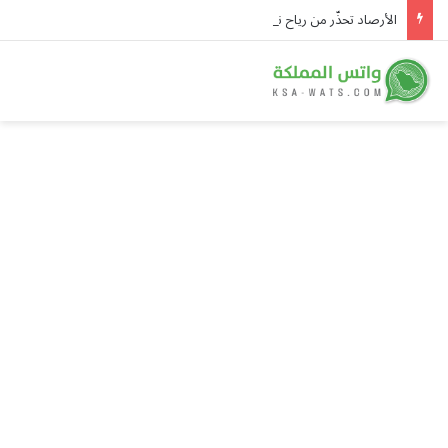
الأرصاد تحذّر من رياح نشطة تُقلّص الرؤية على منطقة حائل