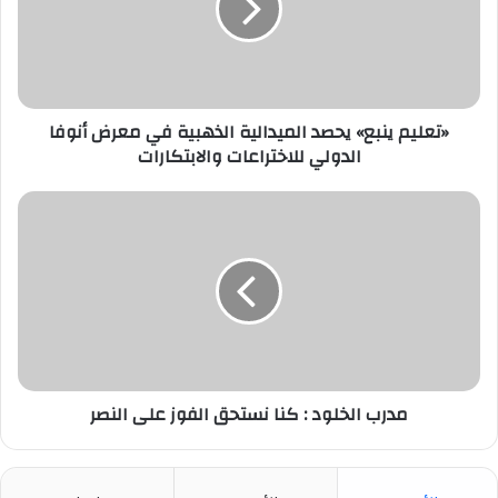
الذهبية
في
معرض
أنوفا
الدولي
للاختراعات
«تعليم ينبع» يحصد الميدالية الذهبية في معرض أنوفا
والابتكارات
الدولي للاختراعات والابتكارات
مدرب
الخلود
:
كنا
نستحق
الفوز
على
النصر
مدرب الخلود : كنا نستحق الفوز على النصر