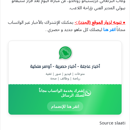
وغاب البرتغالي كريستيانو رونالدو، عن مباراة اليوم بعد قرار ستيفانو
بيولي المدير الفني بإراحة اللاعب.
● تنويه لزوار الموقع (الجدد) :-
يمكنك الإشتراك بالأخبار عبر الواتساب
مجاناً
انقر هنا
ليصلك كل ماهو جديد و حصري .
أخبار عاجلة - أخبار حصرية - أوامر ملكية
منوعات | فيديو | صور | تقنية
رياضة | وظائف | صحة
إشترك بخدمة الواتساب مجاناً
لتصلك الرسائل
انقر هنا للإنضمام
Source slaati