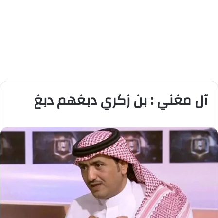
آل مغني : بن زكري دبغهم دبغ