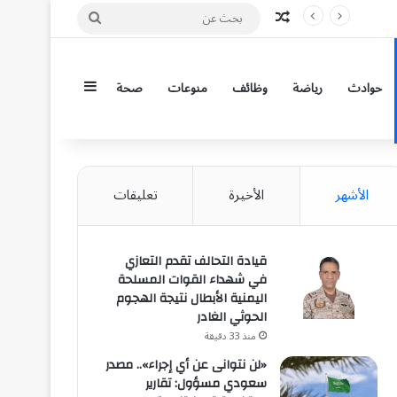
مقال عشوائي
بحث
عن
إضافة عمود جان
حوادث
رياضة
وظائف
منوعات
صحة
الأشهر
الأخيرة
تعليقات
قيادة التحالف تقدم التعازي
في شهداء القوات المسلحة
اليمنية الأبطال نتيجة الهجوم
الحوثي الغادر
منذ 33 دقيقة
«لن نتوانى عن أي إجراء».. مصدر
سعودي مسؤول: تقارير