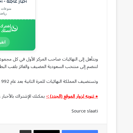
أخبار عاجلة - أ
منوعات |
رياض
إشترك ب
لتصلك 
انقر
ويتأهل إلى النهائيات صاحب المركز الأول في كل مجموع
لتنضم إلى منتخب السعودية المضيف والفائز بلقب البطولة مرتي
وتستضيف المملكة النهائيات للمرة الثانية بعد عام 1992.
● تنويه لزوار الموقع (الجدد) :-
يمكنك الإشتراك بالأخبار ع
Source slaati
مشاركة عبر البريد