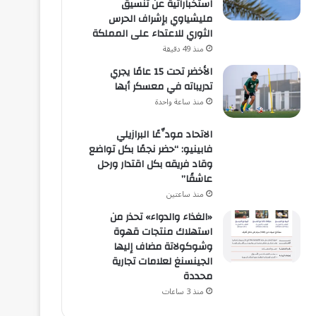
استخباراتية عن تنسيق
مليشياوي بإشراف الحرس
الثوري للاعتداء على المملكة
منذ 49 دقيقة
الأخضر تحت 15 عامًا يجري
تدريباته في معسكر أبها
منذ ساعة واحدة
الاتحاد مودِّعًا البرازيلي
فابينيو: “حضر نجمًا بكل تواضع
وقاد فريقه بكل اقتدار ورحل
عاشقًا”
منذ ساعتين
«الغذاء والدواء» تحذر من
استهلاك منتجات قهوة
وشوكولاتة مضاف إليها
الجينسنغ لعلامات تجارية
محددة
منذ 3 ساعات