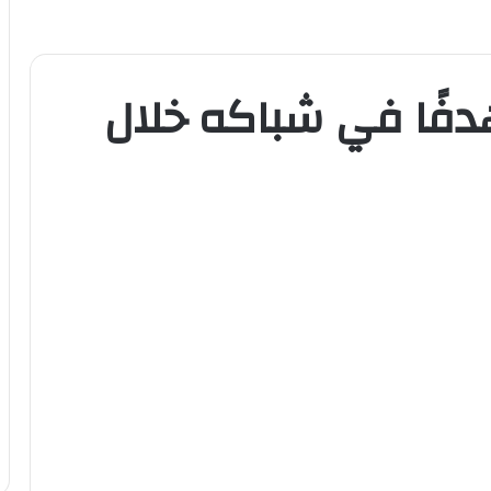
خب يستقبل 51 هدفًا في شباكه خلال