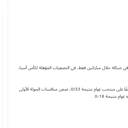
خب غوام لكرة القدم تحت 17 عامًا 51 هدفًا في شباكه خلال مباراتين فقط، في التصفيات المؤهلة لكأس آسيا،
نحقق منتخب طاجكستان،يوم الأربعاء الماضي، فوزًا ساحقًا على منتخب غوام بنتيجة 0/33، ضمن منافسات الجولة الأولى
 بنتيجة 18-0.