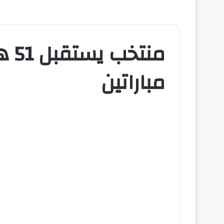
منت
مباراتين