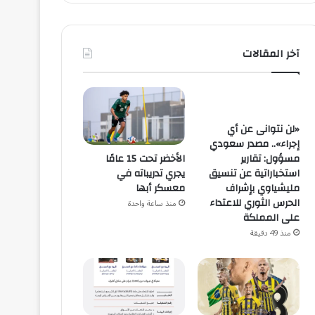
آخر المقالات
«لن نتوانى عن أي
إجراء».. مصدر سعودي
الأخضر تحت 15 عامًا
مسؤول: تقارير
يجري تدريباته في
استخباراتية عن تنسيق
معسكر أبها
مليشياوي بإشراف
الحرس الثوري للاعتداء
منذ ساعة واحدة
على المملكة
منذ 49 دقيقة