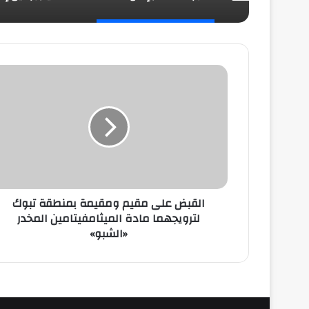
القبض
على
مقيم
ومقيمة
بمنطقة
تبوك
لترويجهما
مادة
الميثامفيتامين
المخدر
القبض على مقيم ومقيمة بمنطقة تبوك
«الشبو»
لترويجهما مادة الميثامفيتامين المخدر
«الشبو»