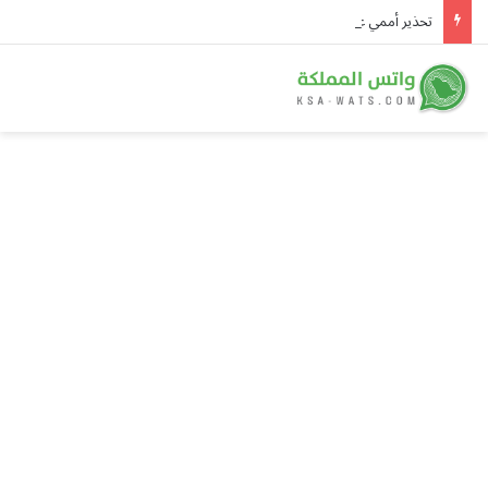
تحذير أممي عاجل من إيبولا في الكونغو.. 3,874 إصابة و1,751 وفاة