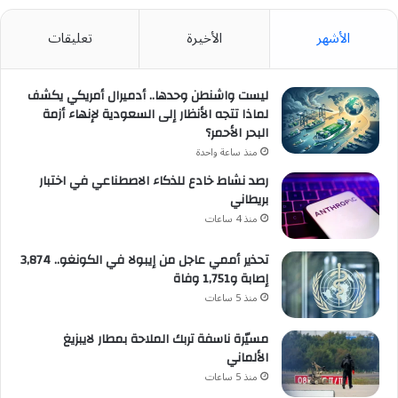
الأشهر
الأخيرة
تعليقات
ليست واشنطن وحدها.. أدميرال أمريكي يكشف
لماذا تتجه الأنظار إلى السعودية لإنهاء أزمة
البحر الأحمر؟
منذ ساعة واحدة
رصد نشاط خادع للذكاء الاصطناعي في اختبار
بريطاني
منذ 4 ساعات
تحذير أممي عاجل من إيبولا في الكونغو.. 3,874
إصابة و1,751 وفاة
منذ 5 ساعات
مسيّرة ناسفة تربك الملاحة بمطار لايبزيغ
الألماني
منذ 5 ساعات