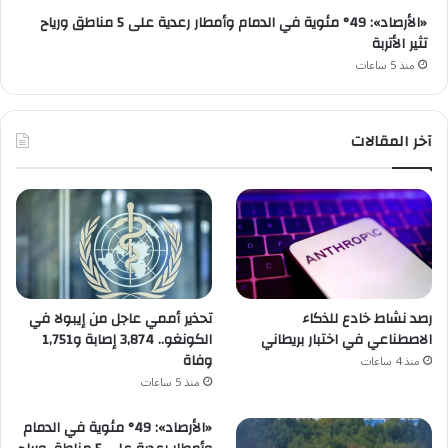
«الأرصاد»: 49° مئوية في الدمام وأمطار رعدية على 5 مناطق ورياح
تثير الأتربة
منذ 5 ساعات
آخر المقالات
رصد نشاط خادع للذكاء
تحذير أممي عاجل من إيبولا في
الاصطناعي في اختبار بريطاني
الكونغو.. 3,874 إصابة و1,751
وفاة
منذ 4 ساعات
منذ 5 ساعات
«الأرصاد»: 49° مئوية في الدمام