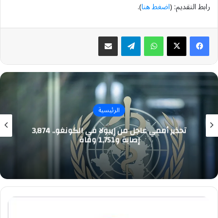
رابط التقديم: (
اضغط هنا
).
واتساب
تيلقرام
مشاركة عبر البريد
الرئيسية
تحذير أممي عاجل من إيبولا في الكونغو.. 3,874
إصابة و1,751 وفاة
وظائف
صحية