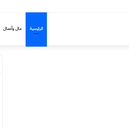
3,874 إصابة و1,751 وفاة
الرئيسية
مال وأعمال