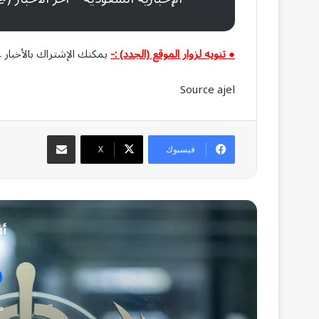
● تنويه لزوار الموقع (الجدد) :-
يمكنك الإشتراك بالأخبار ع
Source ajel
مشاركة عبر البريد
فيسبوك
‫X
أق
منذ