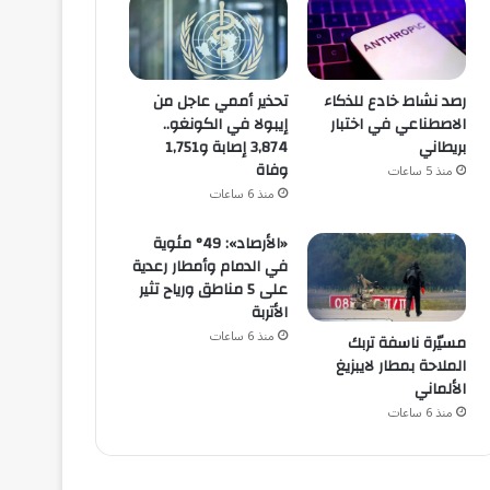
رصد نشاط خادع للذكاء
تحذير أممي عاجل من
الاصطناعي في اختبار
إيبولا في الكونغو..
بريطاني
3,874 إصابة و1,751
وفاة
منذ 5 ساعات
منذ 6 ساعات
«الأرصاد»: 49° مئوية
في الدمام وأمطار رعدية
على 5 مناطق ورياح تثير
الأتربة
منذ 6 ساعات
مسيّرة ناسفة تربك
الملاحة بمطار لايبزيغ
الألماني
منذ 6 ساعات