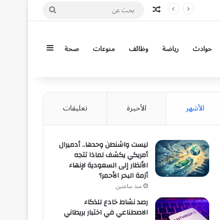
مقال عشوائي
بحث
عن
إضافة عمود جان
حوادث
رياضة
وظائف
منوعات
صحة
الأشهر
الأخيرة
تعليقات
ليست واشنطن وحدها.. أدميرال
أمريكي يكشف لماذا تتجه
الأنظار إلى السعودية لإنهاء
أزمة البحر الأحمر؟
منذ ساعتين
رصد نشاط خادع للذكاء
الاصطناعي في اختبار بريطاني