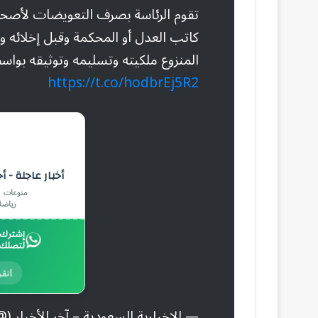
تقوم الرئاسة بصرف التعويضات لأصحا
كاتب العدل أو المحكمة وقبل إخلائه وفق
المنزوع ملكيته وتسليمه وتوثيقه بوا
https://t.co/hodbrEj5R2
أخبار عاجلة - أ
منوعات |
رياضة
إشترك ب
لتصلك 
انقر
— الإخبارية السعودية – آخر الأخبار (@alekhbariyaNews