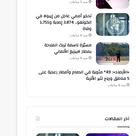
منذ 5 ساعات
تحذير أممي عاجل من إيبولا في
الكونغو.. 3,874 إصابة و1,751
وفاة
منذ 6 ساعات
مسيّرة ناسفة تربك الملاحة
بمطار لايبزيغ الألماني
منذ 6 ساعات
«الأرصاد»: 49° مئوية في الدمام وأمطار رعدية على
5 مناطق ورياح تثير الأتربة
منذ 6 ساعات
آخر المقالات