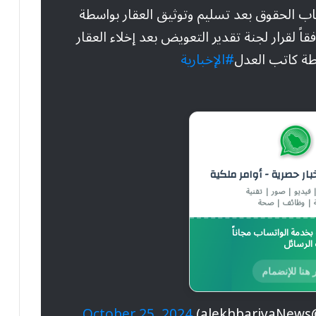
ب الحقوق بعد تسليم وتوثيق العقار بواسطة
اً لقرار لجنة تقدير التعويض بعد إخلاء العقار
سطة كاتب العدل
#الإخبارية
خبار حصرية - أوامر ملكية
 فيديو | صور | تقنية
 | وظائف | صحة
خدمة الواتساب مجاناً
الرسائل
 هنا للإنضمام
)
October 25, 2024