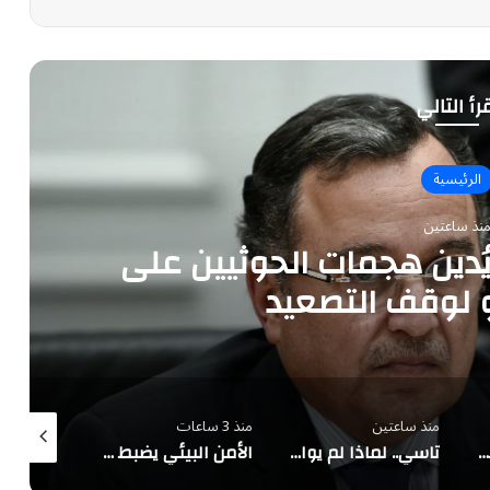
رأ التالي
الرئيسية
نذ ساعتين
يُدين هجمات الحوثيين على
و لوقف التصعيد
منذ ساعتين
منذ 3 ساعات
منذ 3 ساعات
ضبط 4.6 كجم "شبو" مخبأة في ماكينة شاحنة بالربع الخالي
تاسي.. لماذا لم يواكب صعود الأسواق العالمية؟
الأمن البيئي يضبط مخالفين لاستغلال الرواسب والرعي الجائر في المدينة المنورة