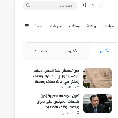
مقال عشوائي
بحث
عن
إضافة عمود جان
حوادث
رياضة
وظائف
منوعات
صحة
الأشهر
الأخيرة
تعليقات
حين تعطش بلادُ المطر.. «هايد
بارك» يتحول إلى صحراء ونصف
إنجلترا في حالة جفاف رسمية
منذ 42 دقيقة
أمين الجامعة العربية يُدين
هجمات الحوثيين على نجران
ويدعو لوقف التصعيد
منذ ساعتين