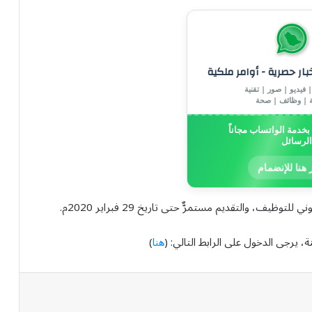
خبار حصرية - أوامر ملكية
 فيديو | صور | تقنية
ة | وظائف | صحة
خدمة الواتساب مجاناً
الرسائل
 هنا للإنضمام
يف، والتقديم مستمرٌّ حتى تاريخ 29 فبراير 2020م.
 يرجى الدخول على الرابط التالي: (
هنا
)