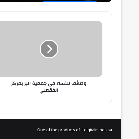
وظائف
للنساء
في
جمعية
البر
بمركز
الفقعلي
وظائف للنساء في جمعية البر بمركز
الفقعلي
One of the products of | digitalminds.sa