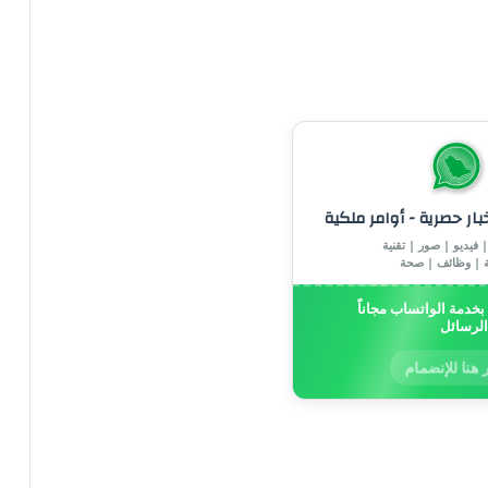
خبار حصرية - أوامر ملكية
 فيديو | صور | تقنية
ة | وظائف | صحة
خدمة الواتساب مجاناً
الرسائل
 هنا للإنضمام