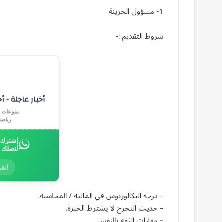
1- مسؤول الخزينة
شروط التقديم :-
أخبار عاجلة - أ
منوعات |
رياض
إشترك ب
لتصلك 
انقر
– درجة البكالوريوس في المالية / المحاسبة.
– حديث التخرج لا يشترط الخبرة.
– مهارات الثقة بالنفس.