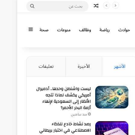
مقال عشوائي
بحث
عن
إضافة عمود جان
حوادث
رياضة
وظائف
منوعات
صحة
الأشهر
الأخيرة
تعليقات
ليست واشنطن وحدها.. أدميرال
أمريكي يكشف لماذا تتجه
الأنظار إلى السعودية لإنهاء
أزمة البحر الأحمر؟
منذ ساعتين
رصد نشاط خادع للذكاء
الاصطناعي في اختبار بريطاني