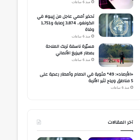
منذ 6 ساعات
تحذير أممي عاجل من إيبولا في
الكونغو.. 3,874 إصابة و1,751
وفاة
منذ 6 ساعات
مسيّرة ناسفة تربك الملاحة
بمطار لايبزيغ الألماني
منذ 6 ساعات
«الأرصاد»: 49° مئوية في الدمام وأمطار رعدية على
5 مناطق ورياح تثير الأتربة
منذ 6 ساعات
آخر المقالات