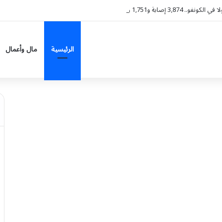
3,874 إصابة و1,751 وفاة
الرئيسية
مال وأعمال