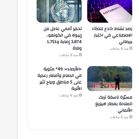
رصد نشاط خادع للذكاء
تحذير أممي عاجل من
الاصطناعي في اختبار
إيبولا في الكونغو..
بريطاني
3,874 إصابة و1,751
وفاة
منذ 6 ساعات
منذ 6 ساعات
«الأرصاد»: 49° مئوية
في الدمام وأمطار رعدية
على 5 مناطق ورياح تثير
الأتربة
منذ 6 ساعات
مسيّرة ناسفة تربك
الملاحة بمطار لايبزيغ
الألماني
منذ 6 ساعات