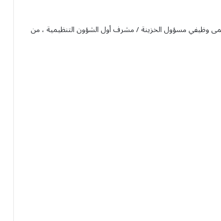
ود عدد 2 وظائف إدارية بمسمى وظيفي مسؤول الخزينة / مشرف أول الشؤون التنظيمية ، من