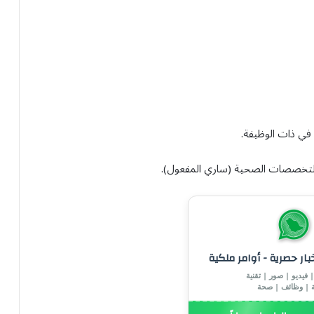
في ذات الوظيفة.
للتخصصات الصحية (ساري المفعول).
خبار حصرية - أوامر ملكية
 فيديو | صور | تقنية
ة | وظائف | صحة