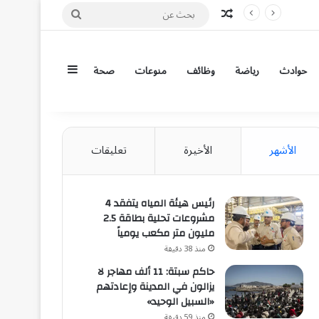
مقال عشوائي
بحث
عن
إضافة عمود جان
حوادث
رياضة
وظائف
منوعات
صحة
الأشهر
الأخيرة
تعليقات
رئيس هيئة المياه يتفقد 4
مشروعات تحلية بطاقة 2.5
مليون متر مكعب يومياً
منذ 38 دقيقة
حاكم سبتة: 11 ألف مهاجر لا
يزالون في المدينة وإعادتهم
«السبيل الوحيد»
منذ 59 دقيقة