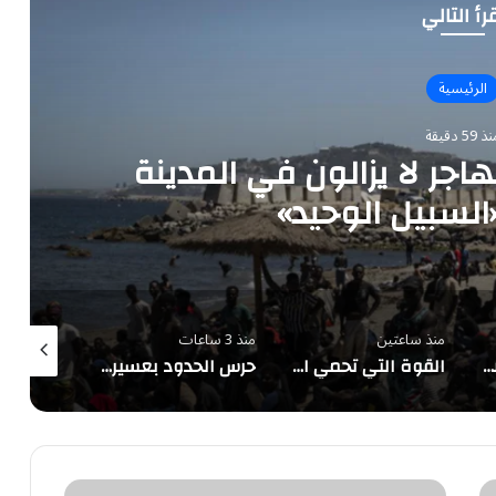
رأ التالي
الرئيسية
 59 دقيقة
: 11 ألف مهاجر لا يزالون في المدينة
السبيل الوحيد»
منذ ساعتين
منذ 3 ساعات
منذ 4 ساعات
وصول الدفعة الثانية والسبعين من العائدين الفلسطينيين إلى رفح
القوة التي تحمي السلام.. قراءة في التحول الاستراتيجي للمملكة
حرس الحدود بعسير يقبض على 3 مخالفين لتهريب 45 كيلوجرامًا من الحشيش المخدر
وظائف