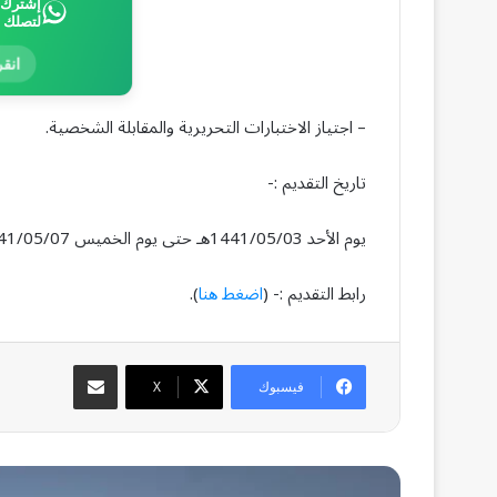
إشترك ب
لتصلك 
انقر
– اجتياز الاختبارات التحريرية والمقابلة الشخصية.
تاريخ التقديم :-
يوم الأحد 1441/05/03هـ حتى يوم الخميس 1441/05/07هـ.
رابط التقديم :- (
اضغط هنا
).
مشاركة عبر البريد
فيسبوك
‫X