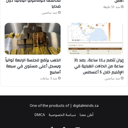
محافظة كوماموتو اليابانية دون
الأمل
ضحايا
منذ 51 دقيقة
منذ ساعتين
إيران تتصدر بـ11 ساعة.. رصد 31
الذهب يرتفع للجلسة الرابعة توالياً
ساعة من الحالات الغبارية في
ويسجل أعلى مستوى في سبعة
الإقليم خلال 5 أغسطس
أسابيع
منذ ساعتين
منذ 3 ساعات
One of the products of | digitalminds.sa
أعلن معنا
سياسة الخصوصية
DMCA