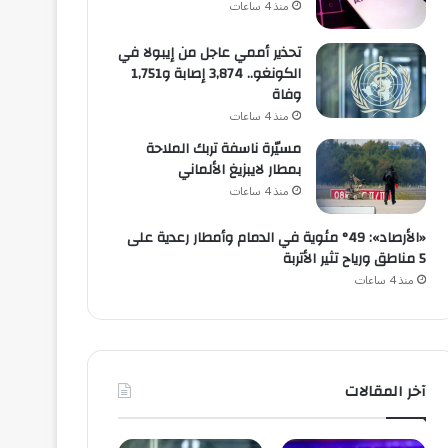
منذ 4 ساعات
تحذير أممي عاجل من إيبولا في
الكونغو.. 3,874 إصابة و1,751
وفاة
منذ 4 ساعات
مسيّرة ناسفة تربك الملاحة
بمطار لايبزيغ الألماني
منذ 4 ساعات
«الأرصاد»: 49° مئوية في الدمام وأمطار رعدية على
5 مناطق ورياح تثير الأتربة
منذ 4 ساعات
آخر المقالات