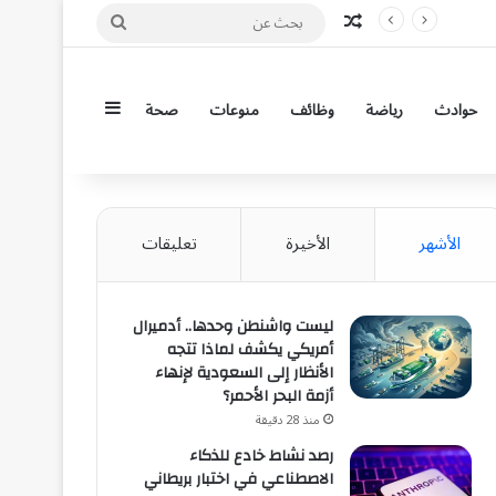
مقال عشوائي
بحث
عن
إضافة عمود جان
حوادث
رياضة
وظائف
منوعات
صحة
الأشهر
الأخيرة
تعليقات
ليست واشنطن وحدها.. أدميرال
أمريكي يكشف لماذا تتجه
الأنظار إلى السعودية لإنهاء
أزمة البحر الأحمر؟
منذ 28 دقيقة
رصد نشاط خادع للذكاء
الاصطناعي في اختبار بريطاني