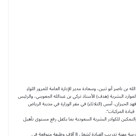
له بن ناصر أبو ثنين، وسعادة مدير الإدارة العامة للمرور اللواء
موارد البشرية (هدف) الأستاذ تركي بن عبدالله الجعويني، والرئيس
فهد الحيزان، أمس (الثلاثاء) في مقر الوزارة في مدينة الرياض
يادة المركبات”.
لتمكين للكوادر البشرية السعودية بما يكفل رفع مستوى تأهيل
ويهدف البرنامج لتدريب وتأهيل الباحثين عن العمل لممارسة مهنة تدريب القيادة لشغل 8 آلاف وظيفة متوقعة في