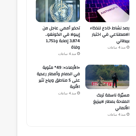
رصد نشاط خادع للذكاء
تحذير أممي عاجل من
الاصطناعي في اختبار
إيبولا في الكونغو..
بريطاني
3,874 إصابة و1,751
وفاة
منذ 4 ساعات
منذ 4 ساعات
«الأرصاد»: 49° مئوية
في الدمام وأمطار رعدية
على 5 مناطق ورياح تثير
الأتربة
منذ 4 ساعات
مسيّرة ناسفة تربك
الملاحة بمطار لايبزيغ
الألماني
منذ 4 ساعات