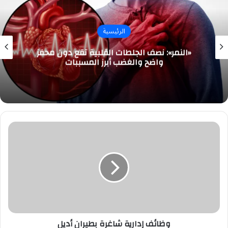
الرئيسية
«النمر»: نصف الجلطات القلبية تقع دون محفز
واضح والغضب أبرز المسببات
وظائف
إدارية
شاغرة
بطيران
أديل
وظائف إدارية شاغرة بطيران أديل