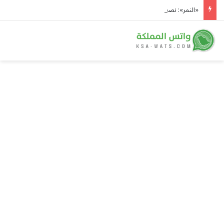
«النمر»: نصف الجلطات القلبية تقع دون محفز واضح والغضب أبرز المسببات