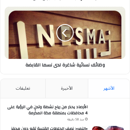
وظائف
نسائية
شاغرة
لدى
نسما
القابضة
وظائف نسائية شاغرة لدى نسما القابضة
الأشهر
الأخيرة
تعليقات
الأرصاد يحذر من رياح نشطة وتدنٍ في الرؤية على
4 محافظات بمنطقة مكة المكرمة
منذ 58 دقيقة
«النمر»: نصف الجلطات القلبية تقع دون محفز