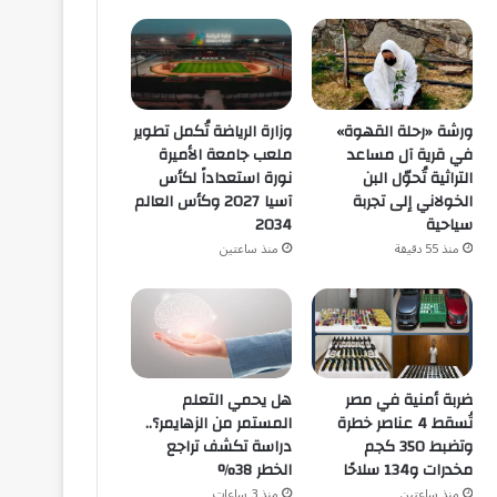
ورشة «رحلة القهوة»
وزارة الرياضة تُكمل تطوير
في قرية آل مساعد
ملعب جامعة الأميرة
التراثية تُحوّل البن
نورة استعداداً لكأس
الخولاني إلى تجربة
آسيا 2027 وكأس العالم
سياحية
2034
منذ 55 دقيقة
منذ ساعتين
هل يحمي التعلم
ضربة أمنية في مصر
المستمر من الزهايمر؟..
تُسقط 4 عناصر خطرة
دراسة تكشف تراجع
وتضبط 350 كجم
الخطر 38%
مخدرات و134 سلاحًا
منذ 3 ساعات
منذ ساعتين