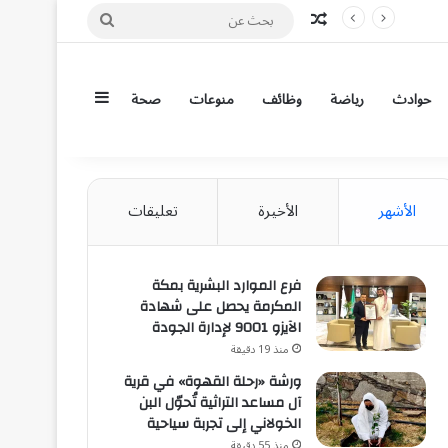
مقال عشوائي
بحث
عن
إضافة عمود جان
حوادث
رياضة
وظائف
منوعات
صحة
الأشهر
الأخيرة
تعليقات
فرع الموارد البشرية بمكة
المكرمة يحصل على شهادة
الآيزو 9001 لإدارة الجودة
منذ 19 دقيقة
ورشة «رحلة القهوة» في قرية
آل مساعد التراثية تُحوّل البن
الخولاني إلى تجربة سياحية
منذ 55 دقيقة