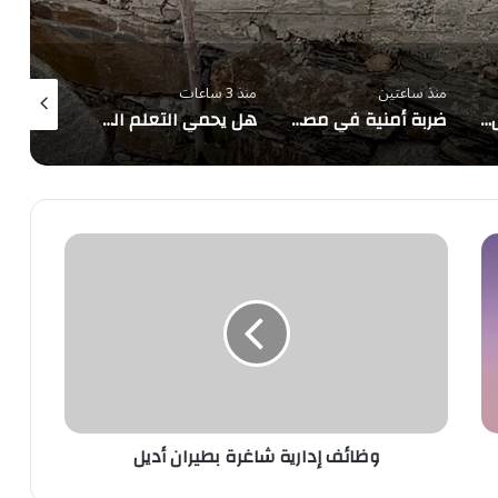
منذ ساعتين
منذ 3 ساعات
منذ 3 ساعات
وزارة الرياضة تُكمل تطوير ملعب جامعة الأميرة نورة استعداداً لكأس آسيا 2027 وكأس العالم 2034
ضربة أمنية في مصر تُسقط 4 عناصر خطرة وتضبط 350 كجم مخدرات و134 سلاحًا
هل يحمي التعلم المستمر من الزهايمر؟.. دراسة تكشف تراجع الخطر 38%
وظائف
إدارية
شاغرة
بطيران
أديل
وظائف إدارية شاغرة بطيران أديل