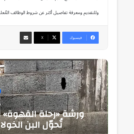
وللتقديم ومعرفة تفاصيل أكثر عن شروط الوظائف المُعلنة،
مشاركة عبر البريد
فيسبوك
‫X
أق
منذ
ورشة «رحلة القهوة» ف
تُحوّل البن الخول