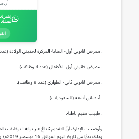
رياض
إشترك ب
لتصلك 
انقر
. ممرض قانوني أول- العناية المركزة لحديثي الولادة (عدد 26 وظيفة).
. ممرض قانوني أول- الأطفال (عدد 4 وظائف).
. ممرض قانوني ثاني- الطوارئ (عدد 8 وظائف).
. أخصائي أشعة (للسعوديات).
. طبيب مقيم باطنة.
وأوضحت الإدارة، أنّ التقديم مُتاحٌ عبر بوابة التوظيف بال
وذلك بدءًا من تاريخ اليوم الموافق 16 ديسمبر 2019م؛ والتقديم مستمر حتى تاريخ 5 يناير 2020م.