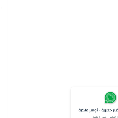
خبار حصرية - أوامر ملكية
 فيديو | صور | تقنية