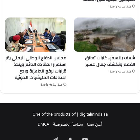
منذ ساعة واحدة
شعف بللسمر.. غابات تعانق
مجلس الدفاع الوطني اليمني يقر
القمم وتكشف جمال عسير
استمرار انعقاده الدائم ويتخذ
قرارات لرفع الجاهزية وردع
منذ ساعة واحدة
اعتداءات المليشيات الحوثية
منذ ساعة واحدة
One of the products of | digitalminds.sa
أعلن معنا
سياسة الخصوصية
DMCA
‫YouTube
سناب
تيلقرام