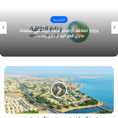
الرئيسية
وزارة الطاقة: أرامكو تُخمد حريقاً في مصفاة
جازان فجر اليوم دون إصابات
#وظائف
شاغرة
في
برنامج
التأهيل
والإحلال