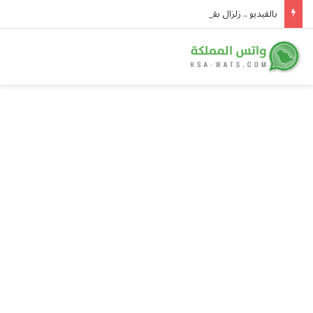
بالفيديو .. زلزال بقوة 6.8 يهز غرفة عمليات في اليابان والطاقم الطبي يواصل الجراحة