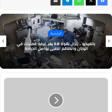
الرئيسية
بالفيديو .. زلزال بقوة 6.8 يهز غرفة عمليات في
اليابان والطاقم الطبي يواصل الجراحة
#وظائف
شاغرة
في
مستشفى
الملك
عبدالله