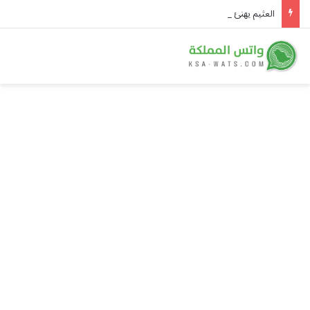
العثيم يهنئ القيادة بتوقيع «اتفاقية مكة للدفاع المشترك» ويؤكد: المملكة ترسخ دورها القيادي في صناعة الأمن والاستقرار