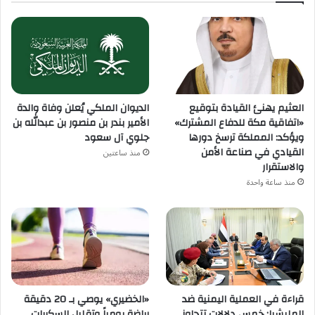
العثيم يهنئ القيادة بتوقيع
الديوان الملكي يُعلن وفاة والدة
«اتفاقية مكة للدفاع المشترك»
الأمير بندر بن منصور بن عبدالله بن
ويؤكد: المملكة ترسخ دورها
جلوي آل سعود
القيادي في صناعة الأمن
منذ ساعتين
والاستقرار
منذ ساعة واحدة
قراءة في العملية اليمنية ضد
«الخضيري» يوصي بـ 20 دقيقة
المليشيا: خمس دلالات تتجاوز
رياضة يومياً وتقليل السكريات