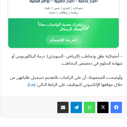
أخبار عاجلة - أخبار حصرية - أوامر ملكية
منوعات | فيديو | صور | تقنية
رياضة | وظائف | صحة
إشترك بخدمة الواتساب مجاناً
لتصلك الرسائل
انقر هنا للإنضمام
– أخصائية نطق وتخاطب (الرياض- السويدي): درجة البكالوريوس أو
شهادة الدبلوم في تخصص التخاطب.
وأوضحت المجموعة، أن على الراغبات بالتقديم تسجيل طلباتهن من
خلال موقعها الإلكتروني للتوظيف على الرابط التالي: (
هنا
).
واتساب
تيلقرام
مشاركة عبر البريد