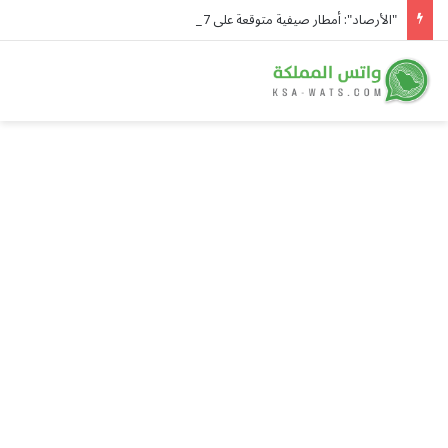
"الأرصاد": أمطار صيفية متوقعة على 7 مناطق