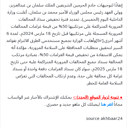
إنفاذًا لتوجيهات خادم الحرمين الشريفين الملك سلمان بن عبدالعزيز،
وولي العهد رئيس مجلس الوزراء الأمير محمد بن سلمان، أعلنت وزارة
الداخلية اليوم (الخميس)، تمديد فترة تخفيض سداد المخالفات
المرورية المتراكمة على مرتكبيها 50% من قيمة غرامات المخالفات
المرورية المسجلة على مرتكبيها قبل تاريخ 18 مارس 2024م، لمدة 6
أشهر أخرى.[br]وأهابت الوزارة بجميع مستخدمي الطرق الالتزام بقواعد
السير لتحقيق متطلبات المحافظة على السلامة المرورية، مؤكدة أنه
يمكن الاستفادة من تخفيض قيمة الغرامات 50%، بمبادرة مرتكب
المخالفة بسداد جميع المخالفات المرورية المتراكمة عليه حتى تاريخ
18 مارس 2025م، سواء كان بسداد الغرامات دفعة واحدة أو بسداد
غرامة كل مخالفة على حدة، وعدم ارتكاب المخالفات التي تعرّض
السلامة العامة للخطر.
● تنويه لزوار الموقع (الجدد) :-
يمكنك الإشتراك بالأخبار عبر الواتساب
مجاناً
انقر هنا
ليصلك كل ماهو جديد و حصري .
source akhbaar24