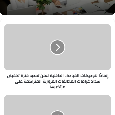
إنفاذًا
لتوجيهات
القيادة..
الداخلية
تعلن
تمديد
فترة
تخفيض
سداد
غرامات
إنفاذًا لتوجيهات القيادة.. الداخلية تعلن تمديد فترة تخفيض
المخالفات
سداد غرامات المخالفات المرورية المتراكمة على
المرورية
مرتكبيها
المتراكمة
على
محافظ
مرتكبيها
الدرعية
يدشن
حملة