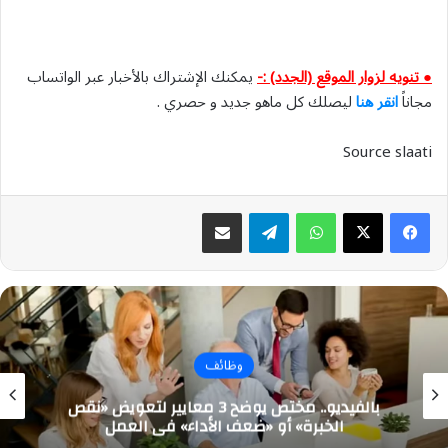
● تنويه لزوار الموقع (الجدد) :-
يمكنك الإشتراك بالأخبار عبر الواتساب
مجاناً
انقر هنا
ليصلك كل ماهو جديد و حصري .
Source slaati
واتساب
تيلقرام
مشاركة عبر البريد
وظائف
بالفيديو.. مختص يوضح 3 معايير لتعويض «نقص
الخبرة» أو «ضعف الأداء» في العمل