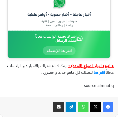
أخبار عاجلة - أخبار حصرية - أوامر ملكية
منوعات | فيديو | صور | تقنية
رياضة | وظائف | صحة
إشترك بخدمة الواتساب مجاناً
لتصلك الرسائل
انقر هنا للإنضمام
● تنويه لزوار الموقع (الجدد) :-
يمكنك الإشتراك بالأخبار عبر الواتساب
مجاناً
انقر هنا
ليصلك كل ماهو جديد و حصري .
source almnatiq
واتساب
تيلقرام
مشاركة عبر البريد