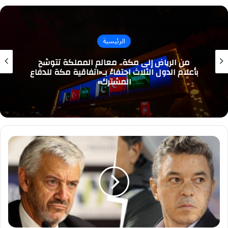
الرئيسية
من الرياض إلى مكة.. معالم المملكة تتوشح
بأعلام الدول الثلاث احتفاءً بـ«اتفاقية مكة للدفاع
المشترك»
‎الاتحاد
يستعين
بمحام
أجنبي
في
قضية
جاياردو