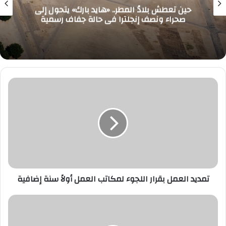
حين تعطش بلادُ المطر.. «هايد بارك» يتحول إلى
صحراء ونصف إنجلترا في حالة جفاف رسمية
تمديد
العمل
بقرار
اللجوء
لمكاتب
العمل
أولاً
سنة
إضافية
تمديد العمل بقرار اللجوء لمكاتب العمل أولاً سنة إضافية
هل
يغيب
ليفاندوفسكي