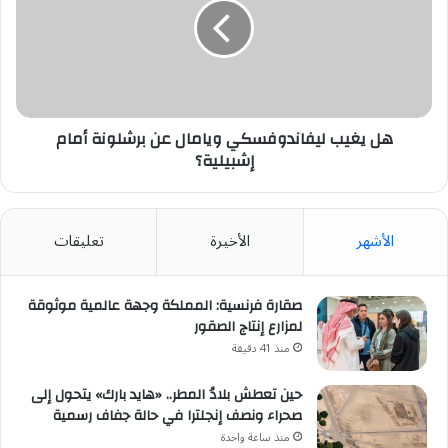
ويامال
عن
برشلونة
أمام
إشبيلية؟
هل يغيب ليفاندوفسكي ويامال عن برشلونة أمام
إشبيلية؟
الأشهر
الأخيرة
تعليقات
صقارة فرنسية: المملكة وجهة عالمية موثوقة
لمزارع إنتاج الصقور
منذ 41 دقيقة
حين تعطش بلادُ المطر.. «هايد بارك» يتحول إلى
صحراء ونصف إنجلترا في حالة جفاف رسمية
منذ ساعة واحدة