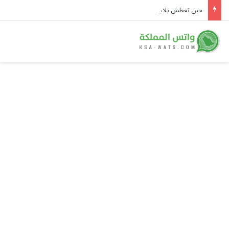
حين تعطش بلادُ المطر.. «هايد بارك» يتحول إلى صحراء ونصف إنجلترا في حالة جفاف رسمية