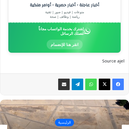
أخبار عاجلة - أخبار حصرية - أوامر ملكية
منوعات | فيديو | صور | تقنية
رياضة | وظائف | صحة
إشترك بخدمة الواتساب مجاناً
لتصلك الرسائل
انقر هنا للإنضمام
Source ajel
واتساب
تيلقرام
مشاركة عبر البريد
الرئيسية