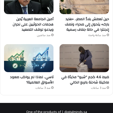
حين تعطش بلادُ المطر.. «هايد
أمين الجامعة العربية يُدين
بارك» يتحول إلى صحراء ونصف
هجمات الحوثيين على نجران
إنجلترا في حالة جفاف رسمية
ويدعو لوقف التصعيد
منذ ساعة واحدة
منذ ساعتين
ضبط 4.6 كجم "شبو" مخبأة في
تاسي.. لماذا لم يواكب صعود
ماكينة شاحنة بالربع الخالي
الأسواق العالمية؟
منذ 3 ساعات
منذ 3 ساعات
One of the products of | digitalminds.sa