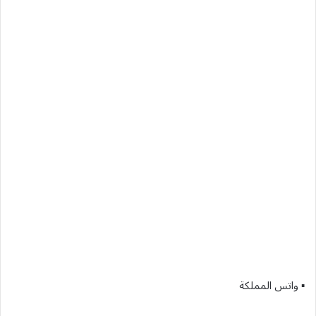
▪︎ واتس المملكة