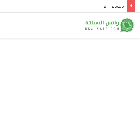
بالفيديو .. زلزال بقوة 6.8 يهز غرفة عمليات في اليابان والطاقم الطبي يواصل الجراحة