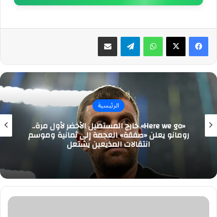
واتساب
تيلقرام
مشاركة عبر البريد
الرئيسية
«Here we go» خارج المستطيل الأخضر لأول مرة..
رومانو يعلن «صفقة» العجمة إلى ثمانية وموسم
انتقالات المذيعين يشتعل
معونات
وتمور