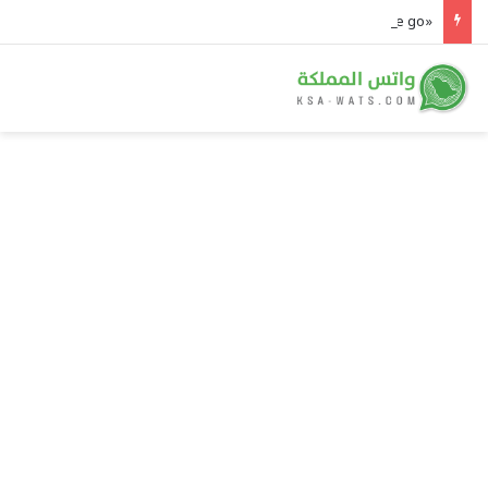
«Here we go» خارج المستطيل الأخضر لأول مرة.. رومانو يعلن «صفقة» العجمة إلى ثمانية وموسم انتقالات المذيعين يشتعل