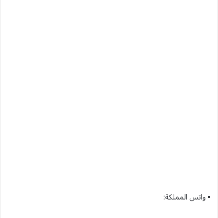
▪︎ واتس المملكة: