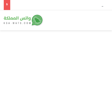
حريق ضخم يلتهم 4 آلاف هكتار في جنوب غرب إسبانيا