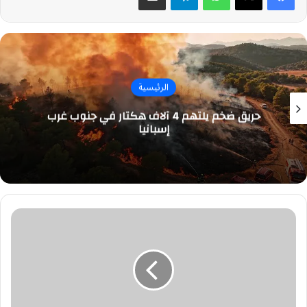
الرئيسية
حريق ضخم يلتهم 4 آلاف هكتار في جنوب غرب
إسبانيا
#وظائف
صحية
وإدارية
شاغرة
في
مستشفى
دلة