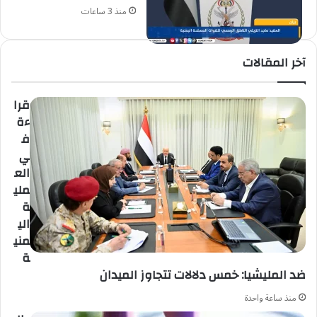
منذ 3 ساعات
آخر المقالات
قرا
ءة
ف
ي
الع
ملي
ة
الي
مني
ة
ضد المليشيا: خمس دلالات تتجاوز الميدان
منذ ساعة واحدة