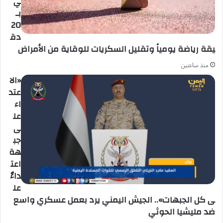
ي
بـ
20
دق
يقة رياضة يومياً وتقليل السكريات للوقاية من الأمراض
منذ ساعتين
«الا
عتد
اء
عل
ى
جب
هة
اعت
داءٌ
عل
ى كل الجبهات».. الجيش اليمني يرد بعمل عسكري واسع
ضد مليشيا الحوثي