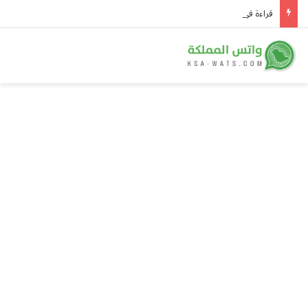
قراءة في العملية اليمنية ضد المليشيا: خمس دلالات تتجاوز الميدان