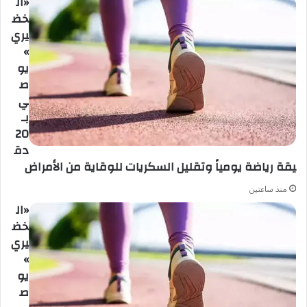
«ال
خض
يري
»
يو
ص
ي
بـ
20
دق
يقة رياضة يومياً وتقليل السكريات للوقاية من الأمراض
منذ ساعتين
«ال
خض
يري
»
يو
ص