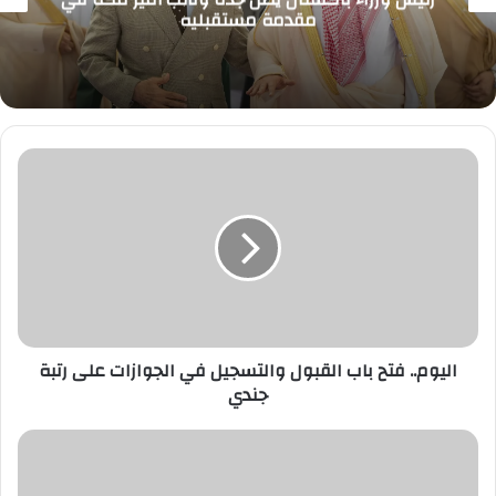
مقدمة مستقبليه
اليوم..
فتح
باب
القبول
والتسجيل
في
الجوازات
على
رتبة
جندي
اليوم.. فتح باب القبول والتسجيل في الجوازات على رتبة
جندي
13
#وظيفة
ممرض