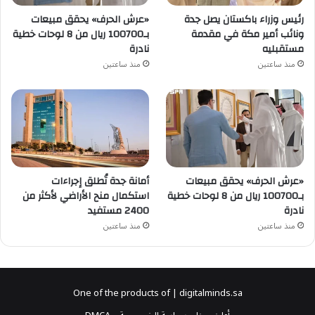
رئيس وزراء باكستان يصل جدة
«عرش الحرف» يحقق مبيعات
ونائب أمير مكة في مقدمة
بـ100700 ريال من 8 لوحات خطية
مستقبليه
نادرة
منذ ساعتين
منذ ساعتين
«عرش الحرف» يحقق مبيعات
أمانة جدة تُطلق إجراءات
بـ100700 ريال من 8 لوحات خطية
استكمال منح الأراضي لأكثر من
نادرة
2400 مستفيد
منذ ساعتين
منذ ساعتين
One of the products of | digitalminds.sa