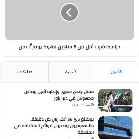
أقل
من
6
فناجين
قهوة
يوميًّا
آمن
دراسة: شرب أقل من 6 فناجين قهوة يوميًّا آمن
الأشهر
الأخيرة
تعليقات
مقتل جندي سوري وإصابة اثنين برصاص
مجهولين في دير الزور
منذ 33 دقيقة
بوكينغ يربح 56 ألف ريال كل دقيقة..
والسعوديون يتصدرون قوائم استخدامه في
المنطقة