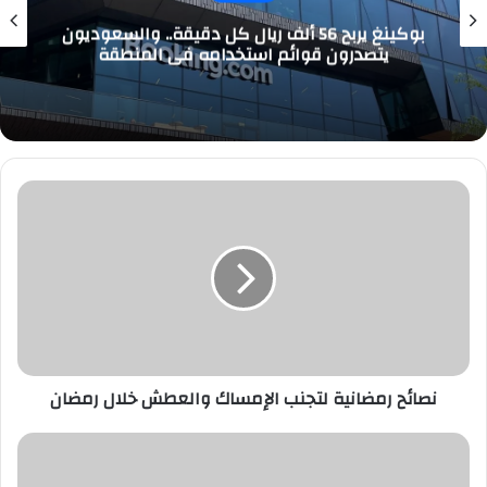
بوكينغ يربح 56 ألف ريال كل دقيقة.. والسعوديون
يتصدرون قوائم استخدامه في المنطقة
نصائح
رمضانية
لتجنب
الإمساك
والعطش
خلال
رمضان
نصائح رمضانية لتجنب الإمساك والعطش خلال رمضان
دراسة:
شرب