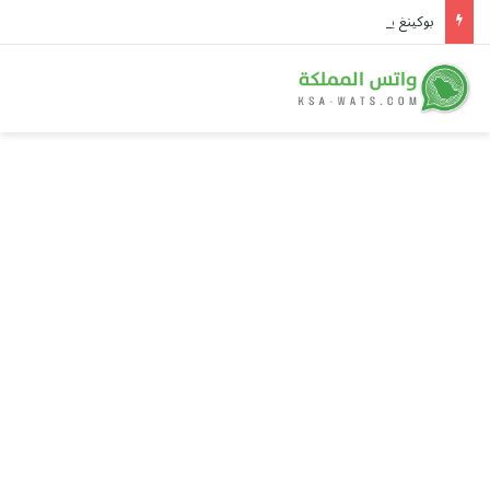
بوكينغ يربح 56 ألف ريال كل دقيقة.. والسعوديون يتصدرون قوائم استخدامه في المنطقة