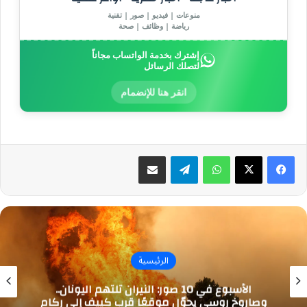
منوعات | فيديو | صور | تقنية
رياضة | وظائف | صحة
إشترك بخدمة الواتساب مجاناً
لتصلك الرسائل
انقر هنا للإنضمام
واتساب
تيلقرام
مشاركة عبر البريد
الرئيسية
الأسبوع في 10 صور: النيران تلتهم اليونان..
وصاروخ روسي يحوّل موقعًا قرب كييف إلى ركام