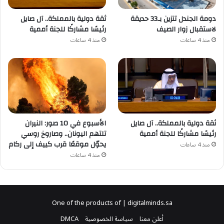
دومة الجندل تتزين بـ33 حديقة
ثقة دولية بالمملكة.. آل صايل
لاستقبال زوار الصيف
رئيسًا مشاركًا للجنة أممية
منذ 4 ساعات
منذ 4 ساعات
ثقة دولية بالمملكة.. آل صايل
الأسبوع في 10 صور: النيران
رئيسًا مشاركًا للجنة أممية
تلتهم اليونان.. وصاروخ روسي
يحوّل موقعًا قرب كييف إلى ركام
منذ 4 ساعات
منذ 4 ساعات
One of the products of | digitalminds.sa
أعلن معنا
سياسة الخصوصية
DMCA