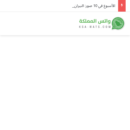
الأسبوع في 10 صور: النيران تلتهم اليونان.. وصاروخ روسي يحوّل موقعًا قرب كييف إلى ركام