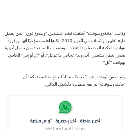
وكانت “مايكروسوفت” أطلقت نظام التشغيل “ويندوز فون” الذي يعمل
عليه تطبيق واتساب في أكتوبر 2010، لكنها أعلنت مؤخرًا أنها لن تزود
هواتفها الذكية الجديدة بهذا النظام..، ونصحت المستخدمين بشراء أجهزة
تعمل بنظام تشغيل “أندرويد” الخاص بـ”غوغل”، أو “آي أو إس” الخاص
بهواتف “أبل”.
ولم يحقق “ويندوز فون” نجاحًا مماثلاً لنجاح منافسيه، كما أن
“مايكروسوفت” لم تقم بتطويره بالشكل الكافي.
أخبار عاجلة - أخبار حصرية - أوامر ملكية
منوعات | فيديو | صور | تقنية