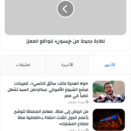
«إبسون»
للواقع
المعزز
نظارة جديدة من «إبسون» للواقع المعزز
الأشهر
الأخيرة
تعليقات
«لولا الهجرة لكنت سائق تاكسي».. تصريحات
مرشح الشيوخ الأميركي عبدالرحمن السيد تشعل
غضباً في مصر
منذ 3 ساعات
من الرياض إلى مكة.. معالم المملكة تتوشح
بأعلام الدول الثلاث احتفاءً بـ«اتفاقية مكة
للدفاع المشترك»
منذ 3 ساعات