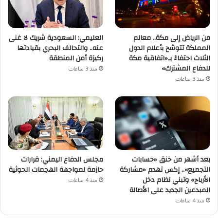
من الرياض إلى مكة.. معالم
العليمي: السعودية شريك لا غنى
المملكة تتوشح بأعلام الدول
عنه.. والتحالف البحري بقيادتها
الثلاث احتفاءً بـ«اتفاقية مكة
ركيزة أمن المنطقة
للدفاع المشترك»
منذ 3 ساعات
منذ 3 ساعات
بعد أشهر من خنق «حسابات
مجلس الدفاع اليمني: قرارات
التجميع».. إكس تهدم «مشاركة
حازمة لمواجهة الهجمات الحوثية
الأرباح» وتبني نظام دخل
منذ 4 ساعات
المبدعين الجديد على الأصالة
منذ 4 ساعات