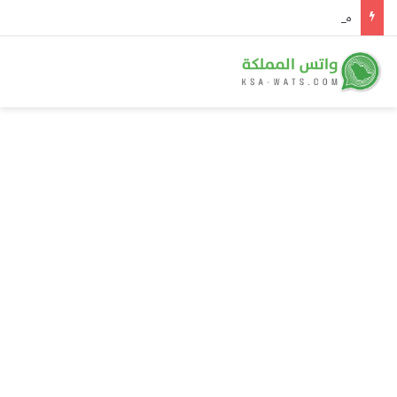
من الرياض إلى مكة.. معالم المملكة تتوشح بأعلام الدول الثلاث احتفاءً بـ«اتفاقية مكة للدفاع المشترك»