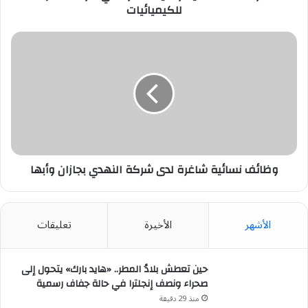
للكيميائيات
وظائف
نسائية
شاغرة
لدى
شركة
النهدي
بجازان
وأبها
وظائف نسائية شاغرة لدى شركة النهدي بجازان وأبها
الأشهر
الأخيرة
تعليقات
حين تعطش بلادُ المطر.. «هايد بارك» يتحول إلى
صحراء ونصف إنجلترا في حالة جفاف رسمية
منذ 29 دقيقة