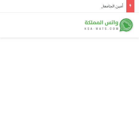
أمين الجامعة العربية يُدين هجمات الحوثيين على نجران ويدعو لوقف التصعيد