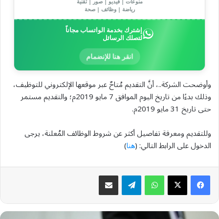
منوعات | فيديو | صور | تقنية
رياضة | وظائف | صحة
إشترك بخدمة الواتساب مجاناً
لتصلك الرسائل
انقر هنا للإنضمام
وأوضحت الشركة..، أنَّ التقديم مُتاحٌ عبر موقعها الإلكتروني للتوظيف،
وذلك بدءًا من تاريخ اليوم الموافق 7 مايو 2019م؛ والتقديم مستمر
حتى تاريخ 31 مايو 2019م.
وللتقديم ومعرفة تفاصيل أكثر عن شروط الوظائف المُعلنة، يرجى
الدخول على الرابط التالي: (
هنا
)
واتساب
تيلقرام
مشاركة عبر البريد