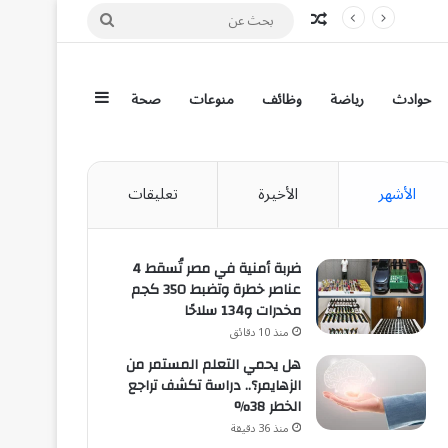
مقال عشوائي
بحث
عن
إضافة عمود جان
حوادث
رياضة
وظائف
منوعات
صحة
الأشهر
الأخيرة
تعليقات
ضربة أمنية في مصر تُسقط 4
عناصر خطرة وتضبط 350 كجم
مخدرات و134 سلاحًا
منذ 10 دقائق
هل يحمي التعلم المستمر من
الزهايمر؟.. دراسة تكشف تراجع
الخطر 38%
منذ 36 دقيقة