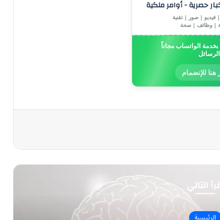
خبار حصرية - أوامر ملكية
 فيديو | صور | تقنية
ة | وظائف | صحة
خدمة الواتساب مجاناً
الرسائل
 هنا للإنضمام
رأ التالي
الرئيسية