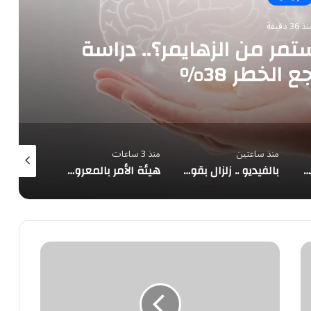
 36 دقيقة
مر من الزهايمر؟.. دراسة
الخطر 38%
منذ ساعتين
منذ 3 ساعات
منذ 3 ساعات
عُمان: مفاوضات الملاحة في مضيق هرمز تتقدم بإيجابية وتحذير من تهديدات السفن
بالفيديو .. زلزال بقوة 6.8 يهز غرفة عمليات في اليابان والطاقم الطبي يواصل الجراحة
هيئة الأمر بالمعروف في الباحة تُفعّل الحافلة التوعوية بمهرجان العسل الدولي الثامن عشر
7
أمراض
خطيرة
جدا
تصيب