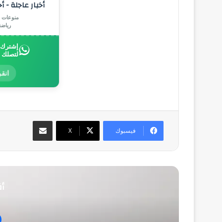
أخبار عاجلة - أ
منوعات |
رياض
إشترك ب
لتصلك 
انقر
مشاركة عبر البريد
فيسبوك
‫X
أق