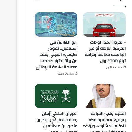
«المرور» يحذر: لوحات
رابع الهاربين في
المركبة التالفة أو غير
أسبوعين.. نموذج
الواضحة مخالفة بغرامة
«كيمي» الصيني يفلت
تبلغ 2000 ريال
من بيئة اختبار صممها
معهد السلامة البريطاني
منذ 7 دقائق
منذ 52 دقيقة
العثيم يهنئ القيادة
الديوان الملكي يُعلن
بتوقيع «اتفاقية مكة
وفاة والدة الأمير بندر بن
للدفاع المشترك» ويؤكد:
منصور بن عبدالله بن