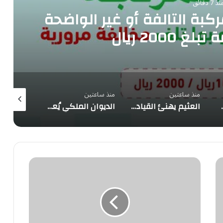
نذ 7 دقائق
ركبة التالفة أو غير الواضحة
 2000 ريال
منذ ساعتين
منذ ساعتين
منذ 3 ساعات
ئة اختبار صممها معهد السلامة البريطاني
العثيم يهنئ القيادة بتوقيع «اتفاقية مكة للدفاع المشترك» ويؤكد: المملكة ترسخ دورها القيادي في صناعة الأمن والاستقرار
الديوان الملكي يُعلن وفاة والدة الأمير بندر بن منصور بن عبدالله بن جلوي آل سعود
«الرحيلي»
يكشف
3
شائعات
عن
اختراق