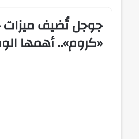
جوجل تُضيف ميزات 
«كروم».. أهمها الوض