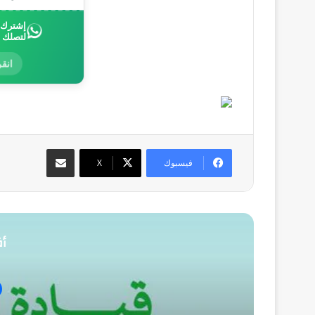
إشترك ب
لتصلك 
انقر
مشاركة عبر البريد
فيسبوك
‫X
أق