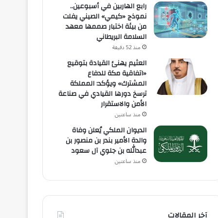
رابع الهاربين في أسبوعين..
نموذج «كيمي» الصيني يفلت
من بيئة اختبار صممها معهد
السلامة البريطاني
منذ 52 دقيقة
العثيم يهنئ القيادة بتوقيع
«اتفاقية مكة للدفاع
المشترك» ويؤكد: المملكة
ترسخ دورها القيادي في صناعة
الأمن والاستقرار
منذ ساعتين
الديوان الملكي يُعلن وفاة
والدة الأمير بندر بن منصور بن
عبدالله بن جلوي آل سعود
منذ ساعتين
آخر المقالات