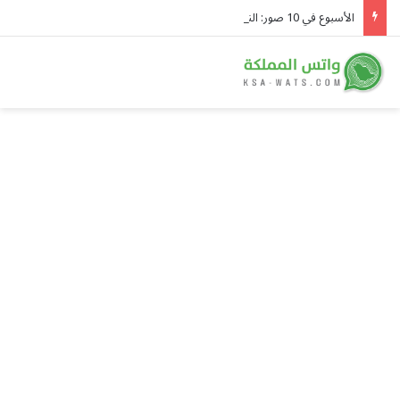
الأسبوع في 10 صور: النيران تلتهم اليونان.. وصاروخ روسي يحوّل موقعًا قرب كييف إلى ركام