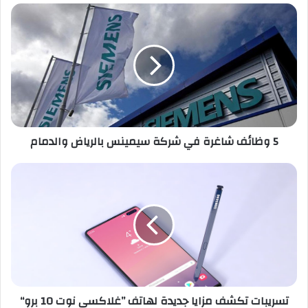
5
وظائف
شاغرة
في
شركة
سيمينس
بالرياض
والدمام
5 وظائف شاغرة في شركة سيمينس بالرياض والدمام
تسريبات
تكشف
مزايا
جديدة
لهاتف
”غلاكسي
نوت
10
برو“
تسريبات تكشف مزايا جديدة لهاتف ”غلاكسي نوت 10 برو“