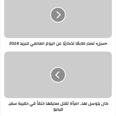
طابعًا
تذكاريًا
عن
اليوم
العالمي
للبريد
2024
«سبل» تصدر طابعًا تذكاريًا عن اليوم العالمي للبريد 2024
كان
يتوسل
لها..
امرأة
تقتل
صديقها
خنقاً
في
حقيبة
سفر..
كان يتوسل لها.. امرأة تقتل صديقها خنقاً في حقيبة سفر..
فيديو
فيديو