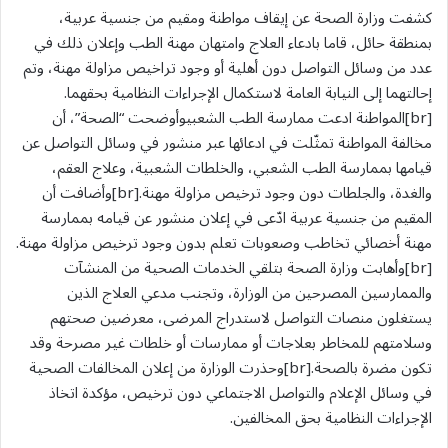
كشفت وزارة الصحة عن إيقاف مواطنة ومقيم من جنسية عربية،
بمنطقة حائل، قاما بادعاء العلاج وامتهان مهنة الطب وإعلان ذلك في
عدد من وسائل التواصل دون أهلية أو وجود تراخيص مزاولة مهنة، وتم
إحالتهما إلى النيابة العامة لاستكمال الإجراءات النظامية بحقهما.
[br]المواطنة ادعت ممارسة الطب الشعبيوأوضحت “الصحة”، أن
مخالفة المواطنة تمثّلت في ادعائها عبر منشور في وسائل التواصل عن
قيامها بممارسة الطب الشعبي، والخلطات الشعبية، وعلاج العقم،
والغدة، والجلطات دون وجود ترخيص مزاولة مهنة.[br]وأضافت أن
المقيم من جنسية عربية ادّعى في إعلان منشور عن قيامه بممارسة
مهنة أخصائي تخاطب وصعوبات تعلم بدون وجود ترخيص مزاولة مهنة.
[br]وأهابت وزارة الصحة بتلقي الخدمات الصحية من المنشآت
والممارسين المصرحين من الوزارة، وتجنب مدعي العلاج الذين
يستغلون منصات التواصل لاستدراج المرضى، معرضين صحتهم
وسلامتهم للمخاطر بعلاجات أو ممارسات أو خلطات غير مصرحة وقد
تكون مضرة بالصحة.[br]وحذرت الوزارة من إعلان المخالفات الصحية
في وسائل الإعلام والتواصل الاجتماعي دون ترخيص، مؤكدة اتخاذ
الإجراءات النظامية بحق المخالفين.