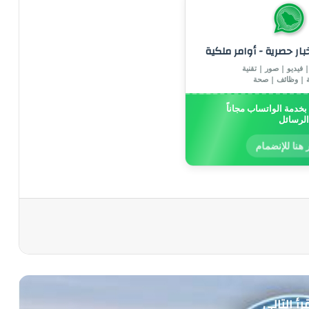
خبار حصرية - أوامر ملكية
 فيديو | صور | تقنية
ة | وظائف | صحة
خدمة الواتساب مجاناً
الرسائل
 هنا للإنضمام
رأ التالي