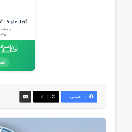
أخبار عاجلة - أ
منوعات |
رياض
إشترك ب
لتصلك 
انقر
مشاركة عبر البريد
فيسبوك
‫X
أق