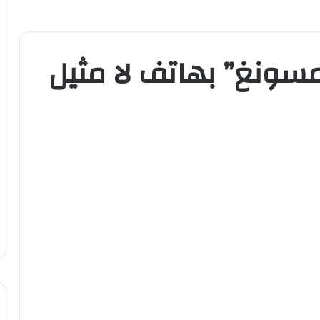
سامسونغ” بهاتف لا مثيل