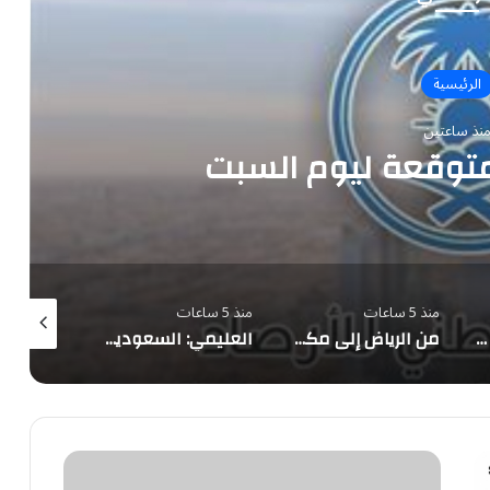
الرئيسية
نذ ساعتين
توقعة ليوم السبت
منذ 5 ساعات
منذ 5 ساعات
منذ 6 ساعات
«لولا الهجرة لكنت سائق تاكسي».. تصريحات مرشح الشيوخ الأميركي عبدالرحمن السيد تشعل غضباً في مصر
من الرياض إلى مكة.. معالم المملكة تتوشح بأعلام الدول الثلاث احتفاءً بـ«اتفاقية مكة للدفاع المشترك»
العليمي: السعودية شريك لا غنى عنه.. والتحالف البحري بقيادتها ركيزة أمن المنطقة
صورة
..