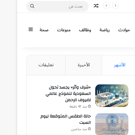
مقال عشوائي
بحث
عن
إضافة عمود جان
حوادث
رياضة
وظائف
منوعات
صحة
الأشهر
الأخيرة
تعليقات
«شرف وأثر» يجسد تحول
السعودية لنموذج عالمي
لضيوف الرحمن
منذ 41 دقيقة
حالة الطقس المتوقعة ليوم
السبت
منذ ساعتين