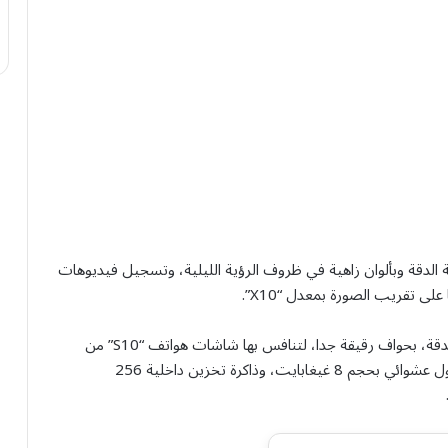
ة الدقة وبألوان زاهية في ظروف الرؤية الليلية، وتسجيل فيديوهات
كما أضافت “OPPO” لهذا الهاتف شاشة “OLED” عالية الدقة، بحواف رقيقة جدا، لتنافس بها شاشات هواتف “S10” من
“سامسونغ”، ومعالجا ثماني النوى عالي الأداء، وذاكرة وصول عشوائي بحجم 8 غيغابايت، وذاكرة تخزين داخلية 256