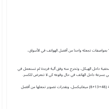
طلقت شركة “OPPO” مؤخرا هاتف “Reno 10x Zoom” بمواصفات تجعله واحدا من أفضل الهواتف في الأسواق،
ميرا أمامية بدقة 16 ميغابيكسل، مخفية داخل الهيكل، وتخرج منه وفق آلية فريدة لم تستعمل في
 بسرعة داخل الهاتف في حال وقوعه كي لا تتعرض للكسر.
أما الكاميرا الأساسية للهاتف، فأتت ثلاثية العدسات بدقة (48+13+8) ميغابيكسل، وبقدرات تصوير تجعلها من أفضل