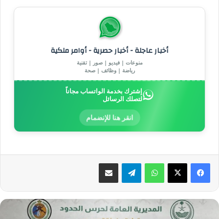
أخبار عاجلة - أخبار حصرية - أوامر ملكية
منوعات | فيديو | صور | تقنية
رياضة | وظائف | صحة
إشترك بخدمة الواتساب مجاناً
لتصلك الرسائل
انقر هنا للإنضمام
واتساب
تيلقرام
مشاركة عبر البريد