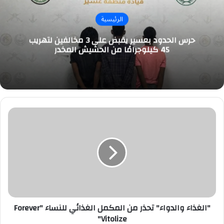
الرئيسية
حرس الحدود بعسير يقبض على 3 مخالفين لتهريب
45 كيلوجرامًا من الحشيش المخدر
"الغذاء
والدواء"
تحذر
من
المكمل
الغذائي
للنساء
"Forever
Vitolize"
"الغذاء والدواء" تحذر من المكمل الغذائي للنساء "Forever
Vitolize"