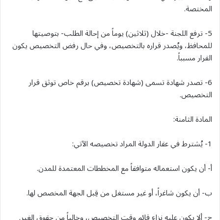
المختصة.
5- ترفع اللجنة -خلال (ثلاثين) يوماً من إحالة الطلب- بتوصيتها
للمحافظ، ويُصدر قراره بالتخصيص، وفي حال رفض التخصيص يكون
القرار مسبباً.
6- تصدر شهادة تسمى (شهادة تخصيص) برقم خاص توثق قرار
التخصيص.
المادة الثامنة:
1- يُشترط في عقار الدولة المراد تخصيصه الآتي:
أ- أن يكون استعماله متوافقاً مع المخططات المعتمدة للمدن.
ب- أن يكون شاغراً، أو غير مستغل من قِبل الجهة المخصص لها.
ج- ألا يكون عليه نزاع قائم وقت التخصيص، وخالياً من حقوق الغير.