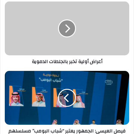
أعراض
أولية
تخبر
بالجلطات
الدموية
أعراض أولية تخبر بالجلطات الدموية
فيصل
العيسى:
الجمهور
يعتبر
“شباب
البومب”
مسلسلهم
الخاص
فيصل العيسى: الجمهور يعتبر “شباب البومب” مسلسلهم