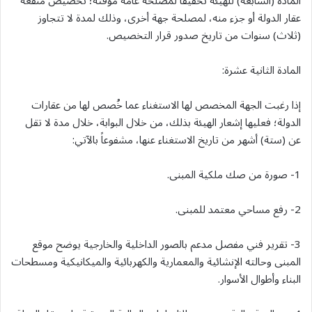
المادة (السابعة) للهيئة تحقيقاً لمصلحة عامة مؤقتة؛ تخصيص منفعة
عقار الدولة أو جزء منه، لمصلحة جهة أخرى، وذلك لمدة لا تتجاوز
(ثلاث) سنوات من تاريخ صدور قرار التخصيص.
المادة الثانية عشرة:
إذا رغبت الجهة المخصص لها الاستغناء عما خُصص لها من عقارات
الدولة؛ فعليها إشعار الهيئة بذلك، من خلال البوابة، خلال مدة لا تقل
عن (ستة) أشهر من تاريخ الاستغناء عنها، مشفوعاً بالآتي:
1- صورة من صك ملكية المبنى.
2- رفع مساحي معتمد للمبنى.
3- تقرير فني مفصل مدعم بالصور الداخلية والخارجية يوضح موقع
المبنى وحالته الإنشائية والمعمارية والكهربائية والميكانيكية ومسطحات
البناء وأطوال الأسوار.