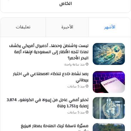
الخاص
الأشهر
الأخيرة
تعليقات
ليست واشنطن وحدها.. أدميرال أمريكي يكشف
لماذا تتجه الأنظار إلى السعودية لإنهاء أزمة
البحر الأحمر؟
منذ ساعة واحدة
رصد نشاط خادع للذكاء الاصطناعي في اختبار
بريطاني
منذ 5 ساعات
تحذير أممي عاجل من إيبولا في الكونغو.. 3,874
إصابة و1,751 وفاة
منذ 5 ساعات
مسيّرة ناسفة تربك الملاحة بمطار لايبزيغ