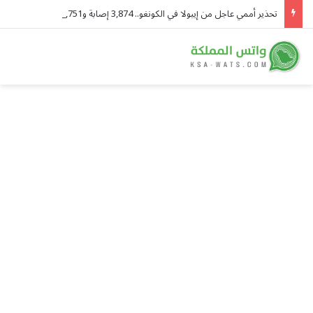
تحذير أممي عاجل من إيبولا في الكونغو.. 3,874 إصابة و1,751 وفاة