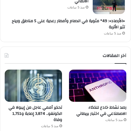
الألماني
منذ 5 ساعات
«الأرصاد»: 49° مئوية في الدمام وأمطار رعدية على 5 مناطق ورياح
تثير الأتربة
منذ 5 ساعات
آخر المقالات
رصد نشاط خادع للذكاء
تحذير أممي عاجل من إيبولا في
الاصطناعي في اختبار بريطاني
الكونغو.. 3,874 إصابة و1,751
وفاة
منذ 5 ساعات
منذ 5 ساعات