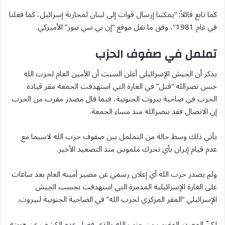
كما تابع قائلاً: “يمكننا إرسال قوات إلى لبنان لمحاربة إسرائيل، كما فعلنا
في عام 1981″، وفق ما نقل موقع “إن بي سي نيوز” الأميركي.
تململ في صفوف الحزب
يذكر أن الجيش الإسرائيلي أعلن السبت أن الأمين العام لحزب الله
حسن نصرالله “قتل” في الغارة التي استهدفت الجمعة مقر قيادة
الحزب في ضاحية بيروت الجنوبية، فيما قال مصدر مقرب من الحزب
إن الاتصال فقد بنصرالله منذ مساء الجمعة.
يأتي ذلك وسط حالة من التململ بين صفوف حزب الله لاسيما مع
عدم قيام إيران بأي تحرك ملموس منذ التصعيد الأخير.
ولم يصدر حزب الله أي إعلان رسمي عن مصير أمينه العام بعد ساعات
على الغارة الإسرائيلية المدمرة التي استهدفت بحسب الجيش
الإسرائيلي “المقر المركزي لحزب الله” في الضاحية الجنوبية لبيروت.
لكنّ المصدر المقرب من حزب الله والذي فضل عدم الكشف عن هويته