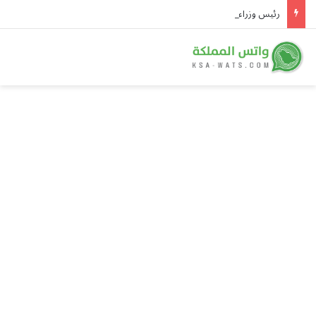
رئيس وزراء باكستان يصل جدة ونائب أمير مكة في مقدمة مستقبليه