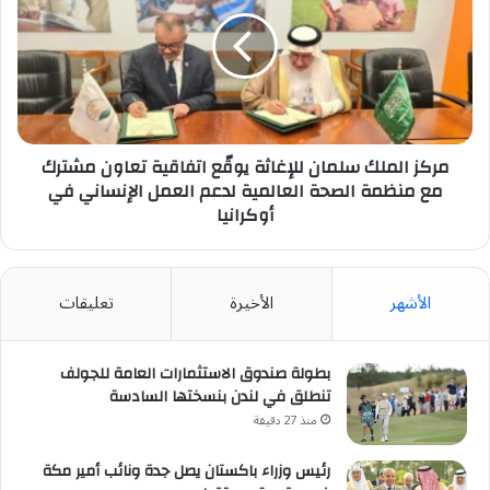
سلمان
للإغاثة
يوقّع
اتفاقية
تعاون
مشترك
مع
منظمة
مركز الملك سلمان للإغاثة يوقّع اتفاقية تعاون مشترك
الصحة
مع منظمة الصحة العالمية لدعم العمل الإنساني في
العالمية
أوكرانيا
لدعم
العمل
الإنساني
الأشهر
الأخيرة
تعليقات
في
أوكرانيا
بطولة صندوق الاستثمارات العامة للجولف
تنطلق في لندن بنسختها السادسة
منذ 27 دقيقة
رئيس وزراء باكستان يصل جدة ونائب أمير مكة