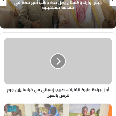
رئيس وزراء باكستان يصل جدة ونائب أمير مكة في
مقدمة مستقبليه
أول
جراحة
عابرة
للقارات..
طبيب
إسباني
في
فرنسا
يزيل
ورم
أول جراحة عابرة للقارات.. طبيب إسباني في فرنسا يزيل ورم
مريض
مريض بالصين
بالصين
مركز
الملك