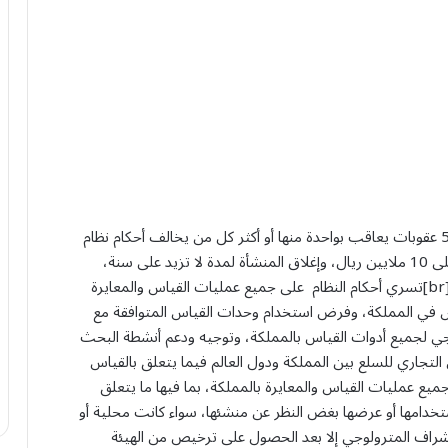
حددت الهيئة السعودية للمواصفات والمقاييس والجودة 5 عقوبات يعاقب بواحدة منها أو أكثر كل من يخالف أحكام نظام
القياس والمعايرة أو لائحته، وهي الإنذار، وغرامة لا تزيد على 10 ملايين ريال، وإغلاق المنشأة لمدة لا تزيد على سنة،
وتعليق الترخيص لمدة لا تزيد على عام، وإلغاء الترخيص.[br]تسري أحكام النظام على جميع عمليات القياس والمعايرة
اس في المملكة، وفرض استخدام وحدات القياس المتوافقة مع
 ضمان الإسناد المترولوجي لجميع أدوات القياس بالمملكة، وتوجيه ودعم أنشطة البحث
التجاري للسلع بين المملكة ودول العالم فيما يتعلق بالقياس
ة على جميع عمليات القياس والمعايرة بالمملكة، بما فيها ما يتعلق
 استخدامها أو عرضها بغض النظر عن منشئها، سواء كانت محلية أو
شراف المترولوجي إلا بعد الحصول على ترخيص من الهيئة