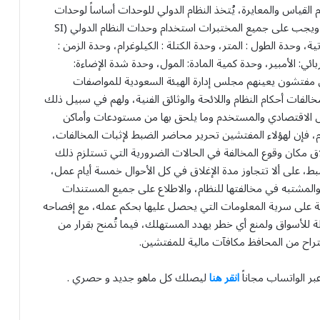
ات والمقاييس والجودة.[br]ووفق نظام القياس والمعايرة، يُتخذ النظام الدولي للوحدات أساساً لوحدات
القياس التي يرجع إليها في جميع القياسات في المملكة، ويجب على جميع المختبرات استخدام وحدات النظام الدولي (SI
تية، وحدة الطول : المتر، وحدة الكتلة : الكيلوغرام، وحدة الزمن :
ربائي: الأمبير، وحدة كمية المادة: المول، وحدة شدة الإضاءة:
ن يتولى مفتشون يعينهم مجلس إدارة الهيئة السعودية للمواصفات
فات أحكام النظام واللائحة والوثائق الفنية، ولهم في سبيل ذلك
الاقتصادي والمستخدم وما يلحق بها من مستودعات وأماكن
 أو غيرها، وتفتيشها.[br]ووفق النظام، فإن لهؤلاء المفتشين تحرير محاضر الضبط لإثبات المخالفات،
ق مكان وقوع المخالفة في الحالات الضرورية التي تستلزم ذلك
ضبط، على ألا تتجاوز مدة الإغلاق في كل الأحوال خمسة أيام عمل،
والمشتبه في مخالفتها للنظام، والاطلاع على جميع المستندات
لمحافظة على سرية المعلومات التي يحصل عليها بحكم عمله، مع إفصاحه
 للأسواق ولمنع أي خطر يهدد المستهلك، فيما تُمنح بقرار من
تراح من المحافظ مكافآت مالية للمفتشين.
بر الواتساب مجاناً
انقر هنا
ليصلك كل ماهو جديد و حصري .