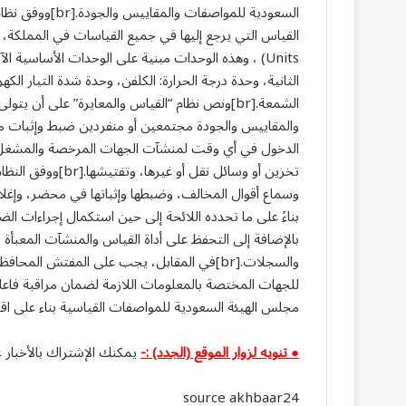
السعودية للمواصف
Units) ، وهذه الوحدات مبنية على الوحدات الأساسية الآ
الثانية، وحدة درجة الحرارة: الكلفن، وحدة شدة التيار الكه
الشمعة.[br]ونص نظام “القياس والمعايرة” على أ
والمقاييس والجودة مجتمعين أو منفردين ضبط وإثبات مخال
الدخول في أي وقت لمنشآت الجهات المرخصة والمشغل 
تخزين أو وسائل نقل
وسماع أقوال المخالف، وضبطها وإثباتها في محضر، وإغلا
بناءً على ما تحدده اللائحة إلى حين استكمال إجراءات ال
بالإضافة إلى التحفظ على أداة القياس والمنشآت المعبأة 
والسجلات.[br]في المقابل، يجب على المفتش ا
للجهات المختصة بالمعلومات اللازمة لضمان مراقبة فاعلة
مجلس الهيئة السعودية للمواصفات القياسية بناء على اق
● تنويه لزوار الموقع (الجدد) :-
يمكنك الإشتراك بالأخبار ع
source akhbaar24